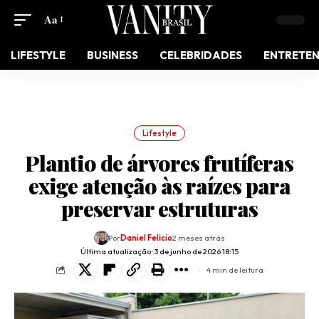
Aa
LIFESTYLE
BUSINESS
CELEBRIDADES
ENTRETE
Lifestyle
Plantio de árvores frutíferas
exige atenção às raízes para
preservar estruturas
Por
Daniel Felicio
2 meses atrás
Última atualização: 3 de junho de 2026 18:15
4 min de leitura