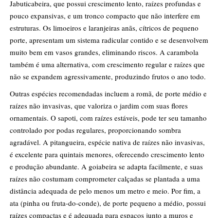
Jabuticabeira, que possui crescimento lento, raízes profundas e
pouco expansivas, e um tronco compacto que não interfere em
estruturas. Os limoeiros e laranjeiras anãs, cítricos de pequeno
porte, apresentam um sistema radicular contido e se desenvolvem
muito bem em vasos grandes, eliminando riscos. A carambola
também é uma alternativa, com crescimento regular e raízes que
não se expandem agressivamente, produzindo frutos o ano todo.
Outras espécies recomendadas incluem a romã, de porte médio e
raízes não invasivas, que valoriza o jardim com suas flores
ornamentais. O sapoti, com raízes estáveis, pode ter seu tamanho
controlado por podas regulares, proporcionando sombra
agradável. A pitangueira, espécie nativa de raízes não invasivas,
é excelente para quintais menores, oferecendo crescimento lento
e produção abundante. A goiabeira se adapta facilmente, e suas
raízes não costumam comprometer calçadas se plantada a uma
distância adequada de pelo menos um metro e meio. Por fim, a
ata (pinha ou fruta-do-conde), de porte pequeno a médio, possui
raízes compactas e é adequada para espaços junto a muros e