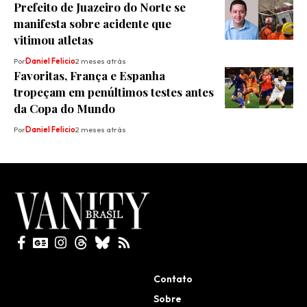
Prefeito de Juazeiro do Norte se
manifesta sobre acidente que
vitimou atletas
Por
Daniel Felicio
2 meses atrás
Favoritas, França e Espanha
tropeçam em penúltimos testes antes
da Copa do Mundo
Por
Daniel Felicio
2 meses atrás
Todos direitos reservados
Contato
Sobre