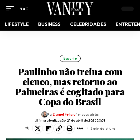
Aa
LIFESTYLE
BUSINESS
CELEBRIDADES
ENTRETE
Esporte
Paulinho não treina com
elenco, mas retorno ao
Palmeiras é cogitado para
Copa do Brasil
Por
Daniel Felicio
4 meses atrás
Última atualização: 21 de abril de 2026 20:38
3 min de leitura