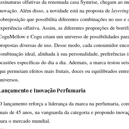
assinaturas olfativas da renomada casa Symrise, chegam ao 
inovação. Além disso, a novidade está na proposta de
layering
sobreposição que possibilita diferentes combinações no uso e 
experiência olfativa. Assim, as diferentes proporções de borr
CoguMellow e Cogu criam um universo de possibilidades para
propostas diversas de uso. Desse modo, cada consumidor enco
combinação ideal, alinhada à sua personalidade, preferências i
ocasiões específicas do dia a dia. Ademais, a marca testou se
que permeiam efeitos mais frutais, doces ou equilibrados entre
universos.
Lançamento e Inovação Perfumaria
O lançamento reforça a liderança da marca na perfumaria, com
mais de 45 anos, na vanguarda da categoria e propondo inovaç
para o mercado mundial.