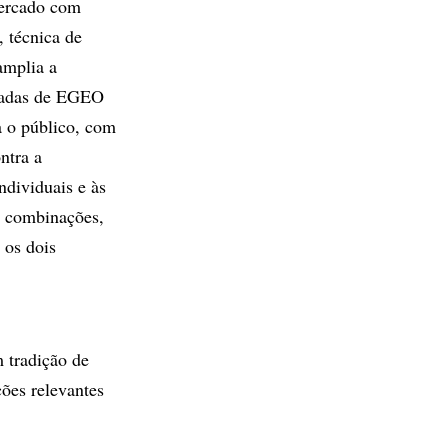
mercado com
, técnica de
amplia a
ifadas de EGEO
 o público, com
ntra a
ndividuais e às
is combinações,
 os dois
 tradição de
ões relevantes