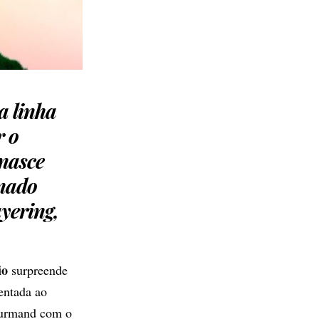
a linha
r o
nasce
inado
ayering,
io
surpreende
sentada ao
ourmand com o