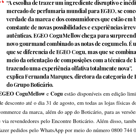
“A escolha de trazer um ingrediente disruptivo e inédi
mercado de perfumaria mundial para EGEO, se cone
verdade da marca e dos consumidores que estão em 
constante de novas possibilidades e experiências irre
autênticas. EGEO CoguMellow chega para surpreen
novo gourmand combinado as notas de cogumelo. É u
que se diferencia de EGEO Cogu, mas que se combin
meio da orientação de composições com a técnica de l
trazendo uma experiência olfativa totalmente nova”,
explica
Fernanda Marques
, diretora da categoria de
do Grupo Boticário.
EGEO CoguMellow
Cogu
e
estão disponíveis em edição li
de desconto até o dia 31 de agosto, em todas as lojas físicas do
commerce da marca, além do app do Boticário, para as versõ
e via revendedores pelo Encontre Boticário. Além disso, tamb
fazer pedidos pelo WhatsApp por meio do número 0800 744 0