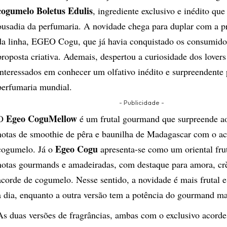
cogumelo Boletus Edulis
, ingrediente exclusivo e inédito que
ousadia da perfumaria. A novidade chega para duplar com a p
da linha, EGEO Cogu, que já havia conquistado os consumido
proposta criativa. Ademais, despertou a curiosidade dos lover
interessados em conhecer um olfativo inédito e surpreendente 
perfumaria mundial.
- Publicidade -
Egeo CoguMellow
O
é um frutal gourmand que surpreende a
notas de smoothie de pêra e baunilha de Madagascar com o a
Egeo Cogu
cogumelo. Já o
apresenta-se como um oriental frut
notas gourmands e amadeiradas, com destaque para amora, cr
acorde de cogumelo. Nesse sentido, a novidade é mais frutal e 
a dia, enquanto a outra versão tem a potência do gourmand mai
As duas versões de fragrâncias, ambas com o exclusivo acord