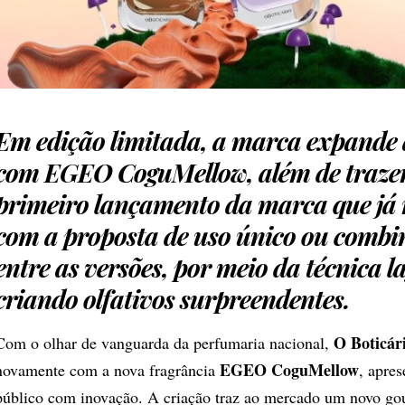
Em edição limitada, a marca expande 
com
EGEO CoguMellow
, além de traze
primeiro lançamento da marca que já 
com a proposta de uso único ou comb
entre as versões, por meio da técnica l
criando olfativos surpreendentes.
O Boticár
Com o olhar de vanguarda da perfumaria nacional,
EGEO CoguMellow
novamente com a nova fragrância
, apre
público com inovação. A criação traz ao mercado um novo g