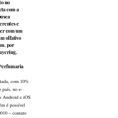
to no
cta com a
busca
verentes e
der com um
m olfativo
am, por
ayering,
 Perfumaria
mitada, com 10%
 país, no e-
es Android e iOS
ém é possível
010 – contato