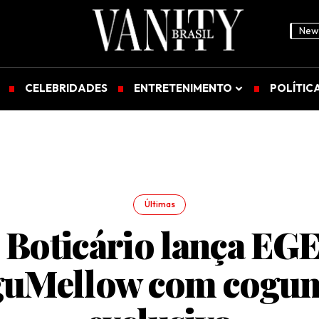
News
CELEBRIDADES
ENTRETENIMENTO
POLÍTIC
Últimas
 Boticário lança EG
uMellow com cogu