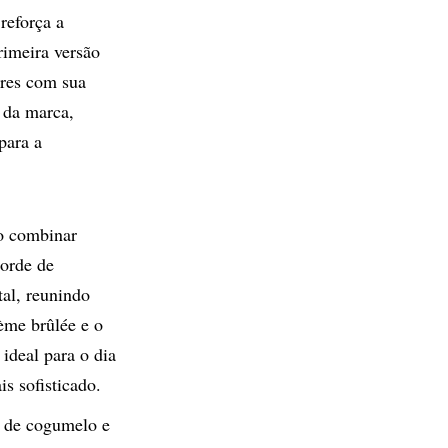
 reforça a
rimeira versão
res com sua
s da marca,
para a
o combinar
corde de
al, reunindo
ème brûlée e o
ideal para o dia
s sofisticado.
e de cogumelo e