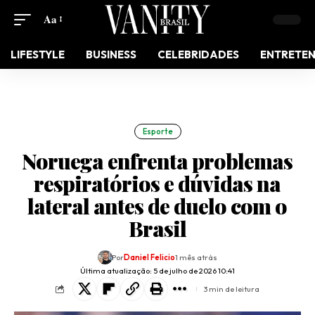
Aa
LIFESTYLE
BUSINESS
CELEBRIDADES
ENTRETE
Esporte
Noruega enfrenta problemas
respiratórios e dúvidas na
lateral antes de duelo com o
Brasil
Por
Daniel Felicio
1 mês atrás
Última atualização: 5 de julho de 2026 10:41
3 min de leitura