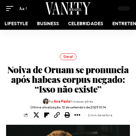
Aa
LIFESTYLE
BUSINESS
CELEBRIDADES
ENTRETE
Geral
Noiva de Oruam se pronuncia
após habeas corpus negado:
“Isso não existe”
Por
Ana Paula
11 meses atrás
Última atualização: 12 de setembro de 2025 10:14
2 min de leitura