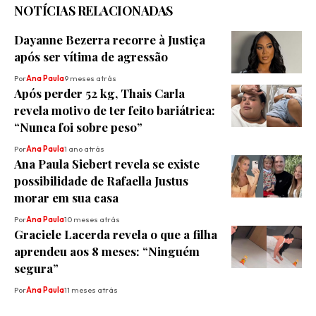
NOTÍCIAS RELACIONADAS
Dayanne Bezerra recorre à Justiça
após ser vítima de agressão
Por
Ana Paula
9 meses atrás
Após perder 52 kg, Thais Carla
revela motivo de ter feito bariátrica:
“Nunca foi sobre peso”
Por
Ana Paula
1 ano atrás
Ana Paula Siebert revela se existe
possibilidade de Rafaella Justus
morar em sua casa
Por
Ana Paula
10 meses atrás
Graciele Lacerda revela o que a filha
aprendeu aos 8 meses: “Ninguém
segura”
Por
Ana Paula
11 meses atrás