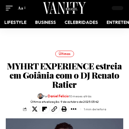
Aa
LIFESTYLE
BUSINESS
CELEBRIDADES
ENTRETE
Últimas
MYHRT EXPERIENCE estreia
em Goiânia com o DJ Renato
Ratier
Por
Daniel Felicio
10 meses atrás
Última atualização: 9 de outubro de 2025 03:42
1 min de leitura