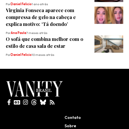
Por
Daniel Felicio
1 ano atrás
Virginia Fonseca aparece com
compressa de gelo na cabeça e
explica motivo: ‘Tá doendo’
Por
Ana Paula
7 meses atrás
O sofá que combina melhor com o
estilo de casa sala de estar
Por
Daniel Felicio
10 meses atrás
Todos direitos reservados
Contato
Sobre