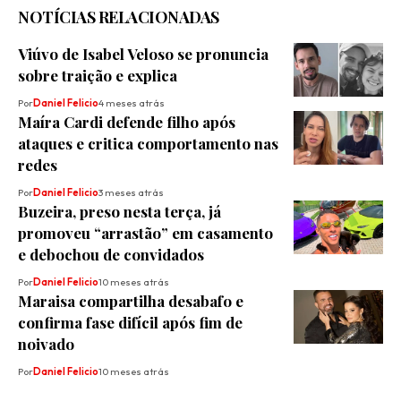
NOTÍCIAS RELACIONADAS
Viúvo de Isabel Veloso se pronuncia
sobre traição e explica
Por
Daniel Felicio
4 meses atrás
Maíra Cardi defende filho após
ataques e critica comportamento nas
redes
Por
Daniel Felicio
3 meses atrás
Buzeira, preso nesta terça, já
promoveu “arrastão” em casamento
e debochou de convidados
Por
Daniel Felicio
10 meses atrás
Maraisa compartilha desabafo e
confirma fase difícil após fim de
noivado
Por
Daniel Felicio
10 meses atrás