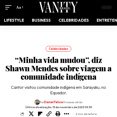
Aa
LIFESTYLE
BUSINESS
CELEBRIDADES
ENTRETE
Celebridades
“Minha vida mudou”, diz
Shawn Mendes sobre viagem a
comunidade indígena
Cantor visitou comunidade indígena em Sarayaku, no
Equador.
Por
Daniel Felicio
9 meses atrás
Última atualização: 13 de novembro de 2025 09:59
2 min de leitura