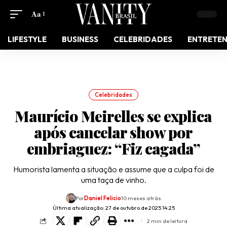
Aa
LIFESTYLE
BUSINESS
CELEBRIDADES
ENTRETE
Celebridades
Maurício Meirelles se explica
após cancelar show por
embriaguez: “Fiz cagada”
Humorista lamenta a situação e assume que a culpa foi de
uma taça de vinho.
Por
Daniel Felicio
10 meses atrás
Última atualização: 27 de outubro de 2025 14:25
2 min de leitura