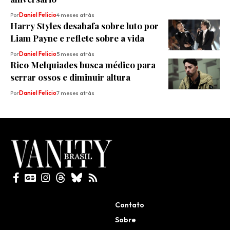
Por
Daniel Felicio
4 meses atrás
Harry Styles desabafa sobre luto por
Liam Payne e reflete sobre a vida
Por
Daniel Felicio
5 meses atrás
Rico Melquiades busca médico para
serrar ossos e diminuir altura
Por
Daniel Felicio
7 meses atrás
Todos direitos reservados
Contato
Sobre