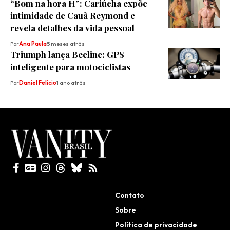
“Bom na hora H”: Cariúcha expõe
intimidade de Cauã Reymond e
revela detalhes da vida pessoal
Por
Ana Paula
5 meses atrás
Triumph lança Beeline: GPS
inteligente para motociclistas
Por
Daniel Felicio
1 ano atrás
Todos direitos reservados
Contato
Sobre
Política de privacidade