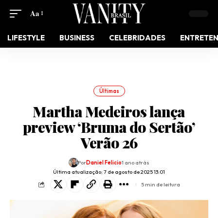
Aa
LIFESTYLE
BUSINESS
CELEBRIDADES
ENTRETE
Últimas
Martha Medeiros lança
preview ‘Bruma do Sertão’
Verão 26
Por
Daniel Felicio
1 ano atrás
Última atualização: 7 de agosto de 2025 13:01
5 min de leitura