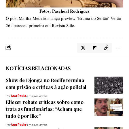
Fotos: Paschoal Rodriguez
O post
Martha Medeiros lança preview ‘Bruma do Sertão’ Verão
26
apareceu primeiro em
Revista Stile
.
NOTÍCIAS RELACIONADAS
Show de Djonga no Recife termina
com prisão e críticas à ação policial
Por
Ana Paula
6 meses atrás
Eliezer rebate críticas sobre como
trata as funcionárias: “Acham que
tudo é por like”
Por
Ana Paula
4 meses atrás