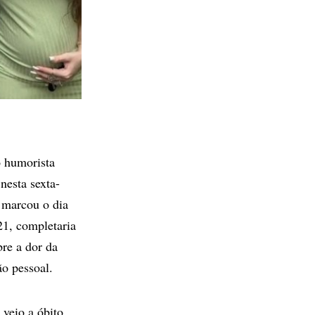
 humorista
 nesta sexta-
 marcou o dia
1, completaria
bre a dor da
ão pessoal.
, veio a óbito