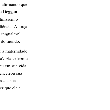
, afirmando que
a Deggan
finissem o
liência. A força
 inigualável
r do mundo.
e a maternidade
’. Ela celebrou
ceu em sua vida
 encerrou sua
toda a sua
er que ela é