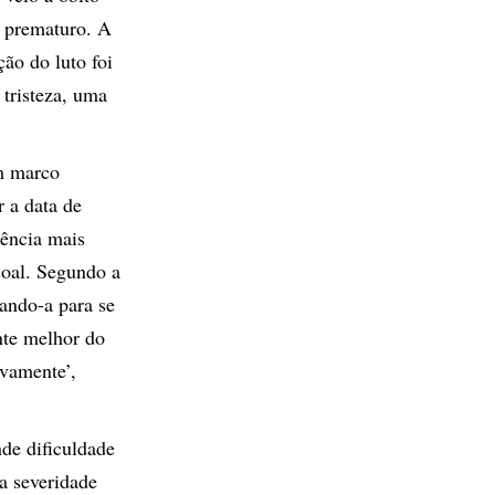
o prematuro. A
ão do luto foi
 tristeza, uma
m marco
r a data de
iência mais
soal. Segundo a
ando-a para se
nte melhor do
ovamente’,
de dificuldade
 a severidade