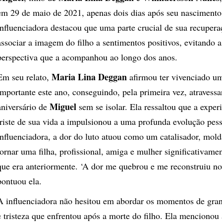
em 29 de maio de 2021, apenas dois dias após seu nasciment
influenciadora destacou que uma parte crucial de sua recuperaç
associar a imagem do filho a sentimentos positivos, evitando a
perspectiva que a acompanhou ao longo dos anos.
Maria Lina Deggan
Em seu relato,
afirmou ter vivenciado u
importante este ano, conseguindo, pela primeira vez, atravessa
Miguel
aniversário de
sem se isolar. Ela ressaltou que a exper
triste de sua vida a impulsionou a uma profunda evolução pes
influenciadora, a dor do luto atuou como um catalisador, mold
tornar uma filha, profissional, amiga e mulher significativame
que era anteriormente. ‘A dor me quebrou e me reconstruiu n
pontuou ela.
A influenciadora não hesitou em abordar os momentos de gran
e tristeza que enfrentou após a morte do filho. Ela mencionou