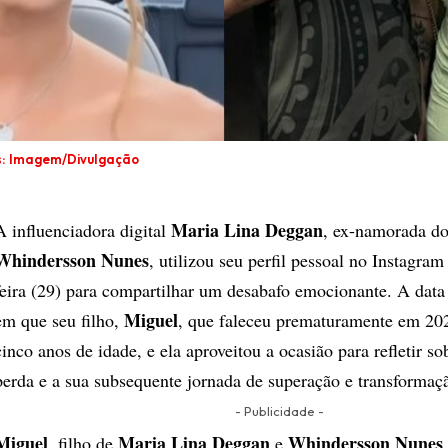
s: Imagem/Divulgação
Maria Lina Deggan
A influenciadora digital
, ex-namorada do
Whindersson Nunes
, utilizou seu perfil pessoal no Instagram
feira (29) para compartilhar um desabafo emocionante. A data
Miguel
em que seu filho,
, que faleceu prematuramente em 202
cinco anos de idade, e ela aproveitou a ocasião para refletir so
perda e a sua subsequente jornada de superação e transformaç
- Publicidade -
Miguel
Maria Lina Deggan
Whindersson Nunes
, filho de
e