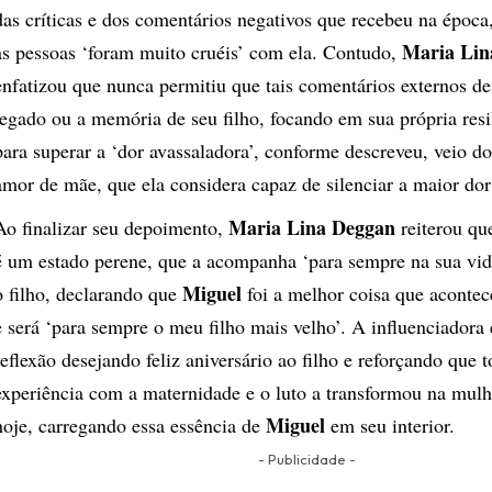
das críticas e dos comentários negativos que recebeu na época
Maria Lin
as pessoas ‘foram muito cruéis’ com ela. Contudo,
enfatizou que nunca permitiu que tais comentários externos de
legado ou a memória de seu filho, focando em sua própria resi
para superar a ‘dor avassaladora’, conforme descreveu, veio do
amor de mãe, que ela considera capaz de silenciar a maior do
Maria Lina Deggan
Ao finalizar seu depoimento,
reiterou qu
é um estado perene, que a acompanha ‘para sempre na sua vida
Miguel
o filho, declarando que
foi a melhor coisa que aconte
e será ‘para sempre o meu filho mais velho’. A influenciadora
reflexão desejando feliz aniversário ao filho e reforçando que 
experiência com a maternidade e o luto a transformou na mulh
Miguel
hoje, carregando essa essência de
em seu interior.
- Publicidade -