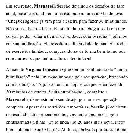
Margareth Serrão
Em seu relato,
detalhou os desafios da fase
atual, mesmo estando em uma esteira para uma atividade leve.
“Cheguei agora e já vim para a esteira para fazer 30 minutinhos.
Não vou deixar de fazer! Estou doida para chegar o dia em que
eu vou poder voltar a treinar de verdade, com personal”, afirmou
em sua publicação. Ela ressaltou a dificuldade de manter a rotina
de exercícios limitada, comparando-se de forma bem-humorada
com outros frequentadores da academia local.
Virginia Fonseca
A mãe de
expressou um sentimento de “muita
humilhação” pela limitação imposta pela recuperação, brincando
com a situação. “Aqui só treina os tops e craques e eu fazendo
30 minutos de esteira. Muita humilhação”, completou
Margareth
, demonstrando seu desejo por uma recuperação
Serrão
completa. Apesar das restrições temporárias,
já celebrou
os resultados dos procedimentos, enviando uma mensagem
entusiasmada à filha: “Eu tô linda! Tô 20 anos mais nova. Ficou
bonita demais, você viu, né? Ai, filha, obrigada por tudo. Tô me