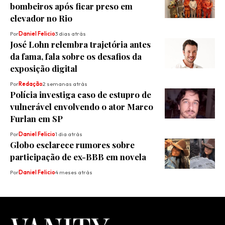
bombeiros após ficar preso em
elevador no Rio
Por
Daniel Felicio
3 dias atrás
José Lohn relembra trajetória antes
da fama, fala sobre os desafios da
exposição digital
Por
Redação
2 semanas atrás
Polícia investiga caso de estupro de
vulnerável envolvendo o ator Marco
Furlan em SP
Por
Daniel Felicio
1 dia atrás
Globo esclarece rumores sobre
participação de ex-BBB em novela
Por
Daniel Felicio
4 meses atrás