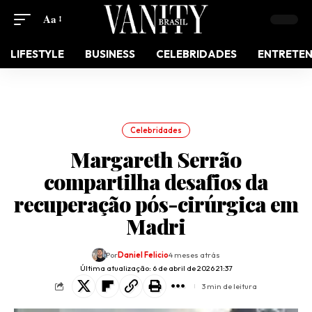
Aa
LIFESTYLE
BUSINESS
CELEBRIDADES
ENTRETE
Celebridades
Margareth Serrão
compartilha desafios da
recuperação pós-cirúrgica em
Madri
Por
Daniel Felicio
4 meses atrás
Última atualização: 6 de abril de 2026 21:37
3 min de leitura