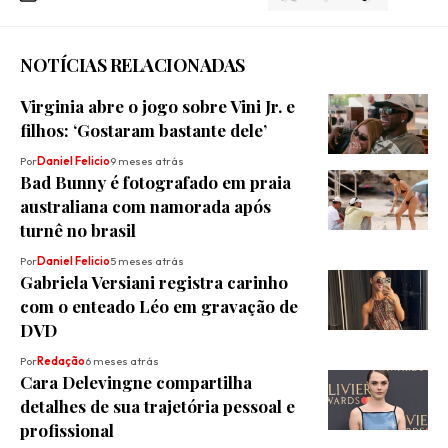
NOTÍCIAS RELACIONADAS
Virginia abre o jogo sobre Vini Jr. e
filhos: ‘Gostaram bastante dele’
Por
Daniel Felicio
9 meses atrás
Bad Bunny é fotografado em praia
australiana com namorada após
turnê no brasil
Por
Daniel Felicio
5 meses atrás
Gabriela Versiani registra carinho
com o enteado Léo em gravação de
DVD
Por
Redação
6 meses atrás
Cara Delevingne compartilha
detalhes de sua trajetória pessoal e
profissional