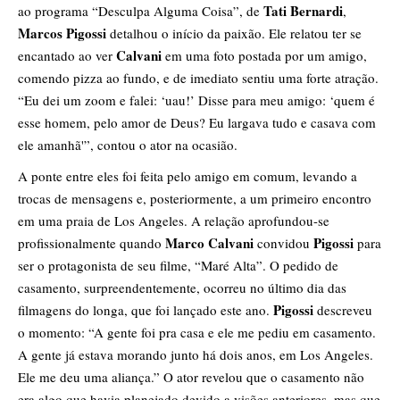
Tati Bernardi
ao programa “Desculpa Alguma Coisa”, de
,
Marcos Pigossi
detalhou o início da paixão. Ele relatou ter se
Calvani
encantado ao ver
em uma foto postada por um amigo,
comendo pizza ao fundo, e de imediato sentiu uma forte atração.
“Eu dei um zoom e falei: ‘uau!’ Disse para meu amigo: ‘quem é
esse homem, pelo amor de Deus? Eu largava tudo e casava com
ele amanhã'”, contou o ator na ocasião.
A ponte entre eles foi feita pelo amigo em comum, levando a
trocas de mensagens e, posteriormente, a um primeiro encontro
em uma praia de Los Angeles. A relação aprofundou-se
Marco Calvani
Pigossi
profissionalmente quando
convidou
para
ser o protagonista de seu filme, “Maré Alta”. O pedido de
casamento, surpreendentemente, ocorreu no último dia das
Pigossi
filmagens do longa, que foi lançado este ano.
descreveu
o momento: “A gente foi pra casa e ele me pediu em casamento.
A gente já estava morando junto há dois anos, em Los Angeles.
Ele me deu uma aliança.” O ator revelou que o casamento não
era algo que havia planejado devido a visões anteriores, mas que