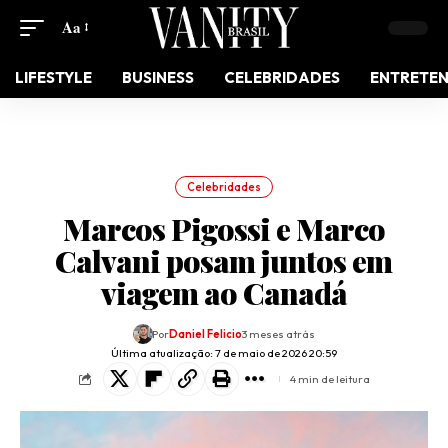
Aa
LIFESTYLE
BUSINESS
CELEBRIDADES
ENTRETE
Celebridades
Marcos Pigossi e Marco
Calvani posam juntos em
viagem ao Canadá
Por
Daniel Felicio
3 meses atrás
Última atualização: 7 de maio de 2026 20:59
4 min de leitura