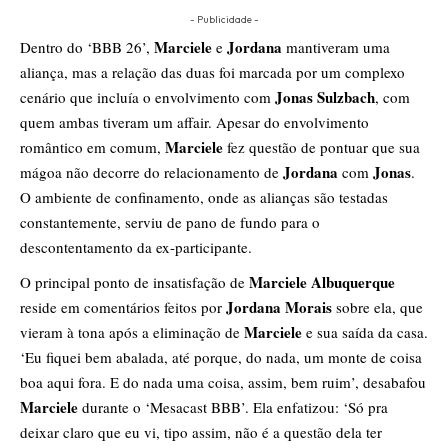
- Publicidade -
Marciele
Jordana
Dentro do ‘BBB 26’,
e
mantiveram uma
aliança, mas a relação das duas foi marcada por um complexo
Jonas Sulzbach
cenário que incluía o envolvimento com
, com
quem ambas tiveram um affair. Apesar do envolvimento
Marciele
romântico em comum,
fez questão de pontuar que sua
Jordana
Jonas
mágoa não decorre do relacionamento de
com
.
O ambiente de confinamento, onde as alianças são testadas
constantemente, serviu de pano de fundo para o
descontentamento da ex-participante.
Marciele Albuquerque
O principal ponto de insatisfação de
Jordana Morais
reside em comentários feitos por
sobre ela, que
Marciele
vieram à tona após a eliminação de
e sua saída da casa.
‘Eu fiquei bem abalada, até porque, do nada, um monte de coisa
boa aqui fora. E do nada uma coisa, assim, bem ruim’, desabafou
Marciele
durante o ‘Mesacast BBB’. Ela enfatizou: ‘Só pra
deixar claro que eu vi, tipo assim, não é a questão dela ter