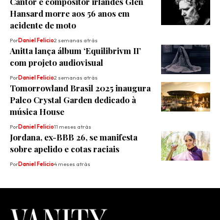
Cantor e compositor irlandês Glen
Hansard morre aos 56 anos em
acidente de moto
Por
Daniel Felicio
2 semanas atrás
Anitta lança álbum ‘Equilibrivm II’
com projeto audiovisual
Por
Daniel Felicio
2 semanas atrás
Tomorrowland Brasil 2025 inaugura
Palco Crystal Garden dedicado à
música House
Por
Daniel Felicio
11 meses atrás
Jordana, ex-BBB 26, se manifesta
sobre apelido e cotas raciais
Por
Daniel Felicio
4 meses atrás