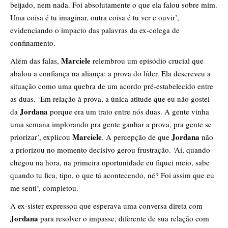
beijado, nem nada. Foi absolutamente o que ela falou sobre mim.
Uma coisa é tu imaginar, outra coisa é tu ver e ouvir’,
evidenciando o impacto das palavras da ex-colega de
confinamento.
Marciele
Além das falas,
relembrou um episódio crucial que
abalou a confiança na aliança: a prova do líder. Ela descreveu a
situação como uma quebra de um acordo pré-estabelecido entre
as duas. ‘Em relação à prova, a única atitude que eu não gostei
Jordana
da
porque era um trato entre nós duas. A gente vinha
uma semana implorando pra gente ganhar a prova, pra gente se
Marciele
Jordana
priorizar’, explicou
. A percepção de que
não
a priorizou no momento decisivo gerou frustração. ‘Aí, quando
chegou na hora, na primeira oportunidade eu fiquei meio, sabe
quando tu fica, tipo, o que tá acontecendo, né? Foi assim que eu
me senti’, completou.
A ex-sister expressou que esperava uma conversa direta com
Jordana
para resolver o impasse, diferente de sua relação com