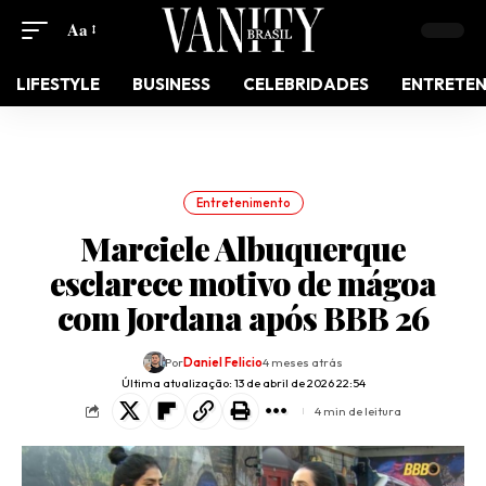
Aa
LIFESTYLE
BUSINESS
CELEBRIDADES
ENTRETE
Entretenimento
Marciele Albuquerque
esclarece motivo de mágoa
com Jordana após BBB 26
Por
Daniel Felicio
4 meses atrás
Última atualização: 13 de abril de 2026 22:54
4 min de leitura