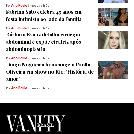
Por
Ana Paula
6 meses atrás
Sabrina Sato celebra 45 anos em
festa intimista ao lado da família
Por
Ana Paula
6 meses atrás
Bárbara Evans detalha cirurgia
abdominal e expõe cicatriz após
abdominoplastia
Por
Ana Paula
5 meses atrás
Diogo Nogueira homenageia Paolla
Oliveira em show no Rio: ‘História de
amor’
Por
Ana Paula
5 meses atrás