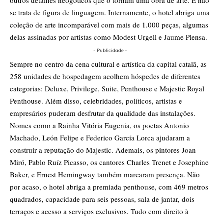
outros detalhes neogóticos que o tornam uma obra de arte. E não
se trata de figura de linguagem. Internamente, o hotel abriga uma
coleção de arte incomparável com mais de 1.000 peças, algumas
delas assinadas por artistas como Modest Urgell e Jaume Plensa.
- Publicidade -
Sempre no centro da cena cultural e artística da capital catalã, as
258 unidades de hospedagem acolhem hóspedes de diferentes
categorias: Deluxe, Privilege, Suite, Penthouse e Majestic Royal
Penthouse. Além disso, celebridades, políticos, artistas e
empresários puderam desfrutar da qualidade das instalações.
Nomes como a Rainha Vitória Eugenia, os poetas Antonio
Machado, León Felipe e Federico García Lorca ajudaram a
construir a reputação do Majestic. Ademais, os pintores Joan
Miró, Pablo Ruíz Picasso, os cantores Charles Trenet e Josephine
Baker, e Ernest Hemingway também marcaram presença. Não
por acaso, o hotel abriga a premiada penthouse, com 469 metros
quadrados, capacidade para seis pessoas, sala de jantar, dois
terraços e acesso a serviços exclusivos. Tudo com direito à