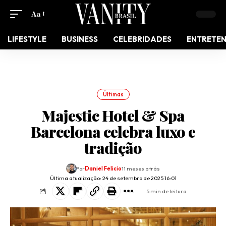
Aa
LIFESTYLE
BUSINESS
CELEBRIDADES
ENTRETE
Últimas
Majestic Hotel & Spa
Barcelona celebra luxo e
tradição
Por
Daniel Felicio
11 meses atrás
Última atualização: 24 de setembro de 2025 16:01
5 min de leitura