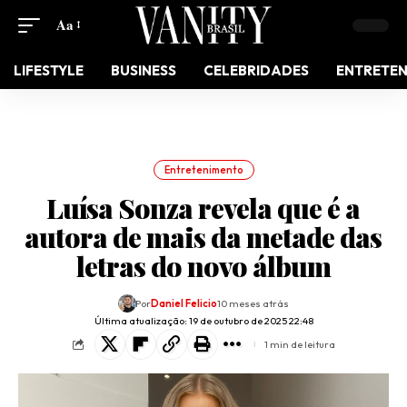
Aa
LIFESTYLE
BUSINESS
CELEBRIDADES
ENTRETE
Entretenimento
Luísa Sonza revela que é a
autora de mais da metade das
letras do novo álbum
Por
Daniel Felicio
10 meses atrás
Última atualização: 19 de outubro de 2025 22:48
1 min de leitura