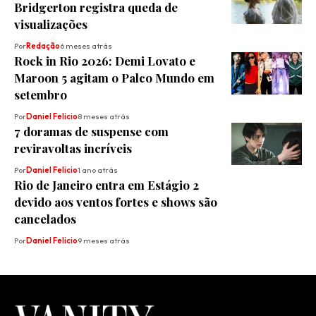
Bridgerton registra queda de
visualizações
Por
Redação
6 meses atrás
Rock in Rio 2026: Demi Lovato e
Maroon 5 agitam o Palco Mundo em
setembro
Por
Daniel Felicio
8 meses atrás
7 doramas de suspense com
reviravoltas incríveis
Por
Daniel Felicio
1 ano atrás
Rio de Janeiro entra em Estágio 2
devido aos ventos fortes e shows são
cancelados
Por
Daniel Felicio
9 meses atrás