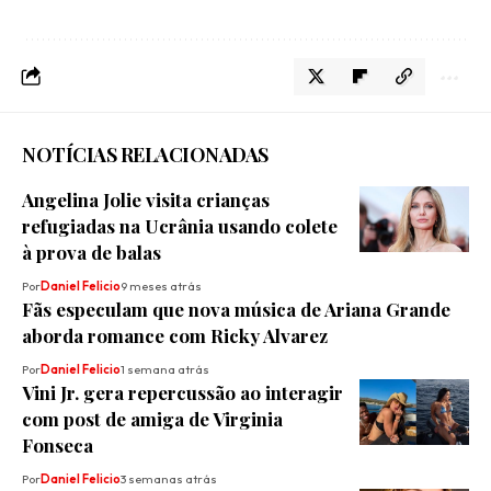
NOTÍCIAS RELACIONADAS
Angelina Jolie visita crianças
refugiadas na Ucrânia usando colete
à prova de balas
Por
Daniel Felicio
9 meses atrás
Fãs especulam que nova música de Ariana Grande
aborda romance com Ricky Alvarez
Por
Daniel Felicio
1 semana atrás
Vini Jr. gera repercussão ao interagir
com post de amiga de Virginia
Fonseca
Por
Daniel Felicio
3 semanas atrás