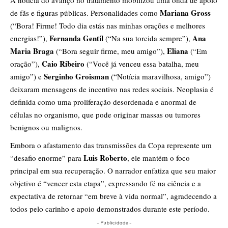
Mariana Gross
de fãs e figuras públicas. Personalidades como
(“Bora! Firme! Todo dia estás nas minhas orações e melhores
Fernanda Gentil
Ana
energias!”),
(“Na sua torcida sempre”),
Maria Braga
Eliana
(“Bora seguir firme, meu amigo”),
(“Em
Caio Ribeiro
oração”),
(“Você já venceu essa batalha, meu
Serginho Groisman
amigo”) e
(“Notícia maravilhosa, amigo”)
deixaram mensagens de incentivo nas redes sociais. Neoplasia é
definida como uma proliferação desordenada e anormal de
células no organismo, que pode originar massas ou tumores
benignos ou malignos.
Embora o afastamento das transmissões da Copa represente um
Luis Roberto
“desafio enorme” para
, ele mantém o foco
principal em sua recuperação. O narrador enfatiza que seu maior
objetivo é “vencer esta etapa”, expressando fé na ciência e a
expectativa de retornar “em breve à vida normal”, agradecendo a
todos pelo carinho e apoio demonstrados durante este período.
- Publicidade -