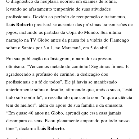
O diagnóstico da neoplasia ocorreu em exames de rotina,
levando ao afastamento temporário de suas atividades
profissionais. Devido ao período de recuperação e tratamento,
Luis Roberto
precisará se ausentar das próximas transmissões de
jogos, incluindo as partidas da Copa do Mundo. Sua última
narração na TV Globo antes da pausa foi a vitória do Flamengo
sobre o Santos por 3 a 1, no Maracanã, em 5 de abril.
Em sua publicação no Instagram, o narrador expressou
otimismo: “Vencemos metade do caminho! Seguimos firmes. E
agradecendo a profusão de carinho, a dedicação dos
profissionais e a fé de todos”. Ele já havia se manifestado
anteriormente sobre o desafio, afirmando que, após o susto, “está
tudo sob controle”, e ressaltando que conta com “o que a ciência
tem de melhor”, além do apoio de sua família e da emissora.
“Em quase 40 anos na Globo, aprendi que essa casa jamais
desampara os seus. Estou plenamente amparado por todo nosso
Luis Roberto
time”, declarou
.
A notícia do avanço no tratamento mobilizou uma onda de apoio