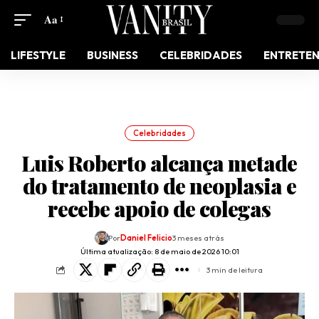
Aa
LIFESTYLE
BUSINESS
CELEBRIDADES
ENTRETE
Celebridades
Luis Roberto alcança metade
do tratamento de neoplasia e
recebe apoio de colegas
Por
Daniel Felicio
3 meses atrás
Última atualização: 8 de maio de 2026 10:01
3 min de leitura