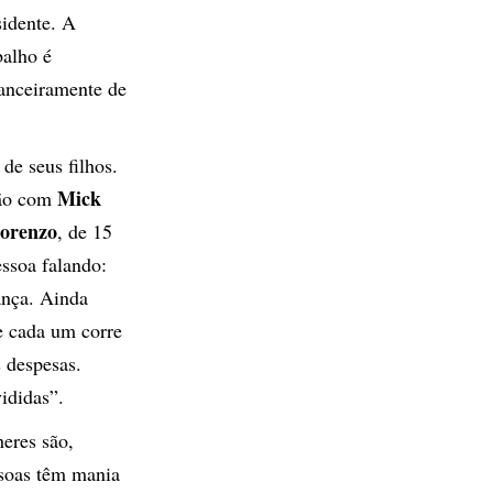
sidente. A
balho é
nanceiramente de
de seus filhos.
Mick
ação com
orenzo
, de 15
ssoa falando:
ança. Ainda
e cada um corre
 despesas.
ididas”.
eres são,
ssoas têm mania