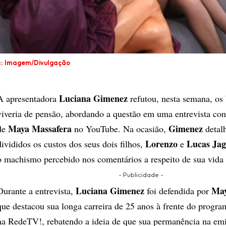
s: Imagem/Divulgação
Luciana Gimenez
A apresentadora
refutou, nesta semana, os
viveria de pensão, abordando a questão em uma entrevista con
Maya Massafera
Gimenez
de
no YouTube. Na ocasião,
detal
Lorenzo
Lucas Jag
divididos os custos dos seus dois filhos,
e
o machismo percebido nos comentários a respeito de sua vida 
- Publicidade -
Luciana Gimenez
May
Durante a entrevista,
foi defendida por
que destacou sua longa carreira de 25 anos à frente do progr
na RedeTV!, rebatendo a ideia de que sua permanência na emi