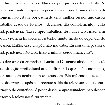
de diminuir as mulheres. Nunca é por que você tem talento. 
nada por muito tempo se a pessoa não é boa. E nunca falam
homem não está lá por causa de uma mulher ou por que cas
trabalho desde os 16 anos”, declarou. Ela complementou, enfa
independência: “Eu sempre trabalhei. Eu nunca terceirizei a 
sobrevivência financeira, eu tenho muito medo de depender de
pessoa. Então, esse chapéu não me cabe. Eu sou uma pessoa 
independente, não terceirizo a minha saúde financeira”.
Luciana Gimenez
No decorrer da entrevista,
ainda fez questã
sua situação profissional atual, afirmando que, até o momento
contrato com nenhuma nova emissora. Ela informou que está
de observação, após sua recente saída da televisão, e que tem
criação de conteúdo. Apesar disso, a apresentadora não desca
retorno à televisão futuramente.
- Publicidade -