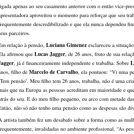
ligada apenas ao seu casamento anterior com o então vice-pre
apresentadora aproveitou o momento para reforçar que seu tra
frequentemente descredibilizado e que ela nunca dependeu fi
seus parceiros.
Luciana Gimenez
Em relação à pensão,
esclareceu a situação 
Lucas Jagger
Ela afirmou que
, de 26 anos, fruto de sua rel
Jagger
L
, já é financeiramente independente e trabalha. Sobre
Marcelo de Carvalho
anos, filho de
, ela pontuou: “Vi uma pe
‘Tem pensão’. Meu filho tem 26 anos, trabalha, não é uma cri
mais que na Europa as pessoas acreditam em maioridade e qu
atrás do seu. E do meu filho pequeno, eu arco com metade das
Então, não só não tenho uma pensão como as despesas são div
A artista também fez um desabafo sobre a forma como as mulh
frequentemente, invalidadas no ambiente profissional. “As pe