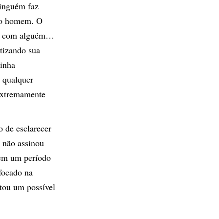
Ninguém faz
 do homem. O
ou com alguém…
tizando sua
minha
 qualquer
extremamente
o de esclarecer
, não assinou
 em um período
 focado na
rtou um possível