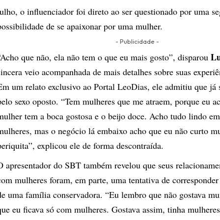
julho, o influenciador foi direto ao ser questionado por uma s
possibilidade de se apaixonar por uma mulher.
- Publicidade -
Lu
“Acho que não, ela não tem o que eu mais gosto”, disparou
sincera veio acompanhada de mais detalhes sobre suas experiê
Em um relato exclusivo ao Portal LeoDias, ele admitiu que já 
pelo sexo oposto. “Tem mulheres que me atraem, porque eu a
mulher tem a boca gostosa e o beijo doce. Acho tudo lindo em
mulheres, mas o negócio lá embaixo acho que eu não curto mu
periquita”, explicou ele de forma descontraída.
O apresentador do SBT também revelou que seus relacionamen
com mulheres foram, em parte, uma tentativa de corresponder 
de uma família conservadora. “Eu lembro que não gostava mu
que eu ficava só com mulheres. Gostava assim, tinha mulhere