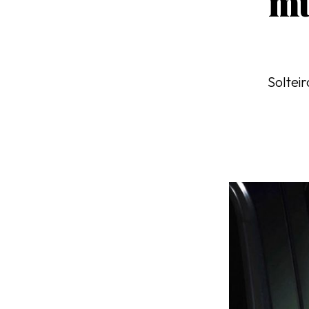
mu
Solteir