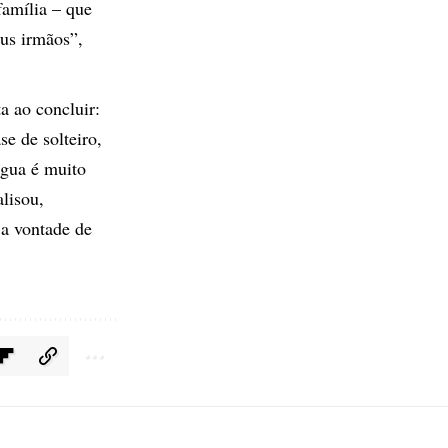
família – que
us irmãos”,
a ao concluir:
se de solteiro,
gua é muito
lisou,
 a vontade de