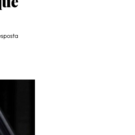
que
resposta