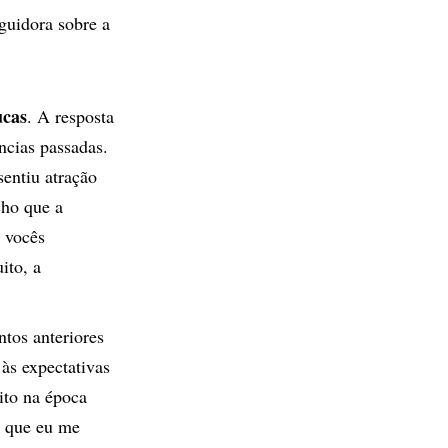
eguidora sobre a
cas
. A resposta
ncias passadas.
sentiu atração
cho que a
 vocês
ito, a
tos anteriores
às expectativas
ito na época
s que eu me