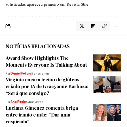
sofisticadas
apareceu primeiro em
Revista Stile
.
NOTÍCIAS RELACIONADAS
Award Show Highlights The
Moments Everyone Is Talking About
Por
Daniel Felicio
5 anos atrás
Virginia encara treino de glúteos
criado por IA de Gracyanne Barbosa:
“Será que consigo?
Por
Ana Paula
6 dias atrás
Luciana Gimenez comenta briga
entre irmão e mãe: “Dar uma
respirada”