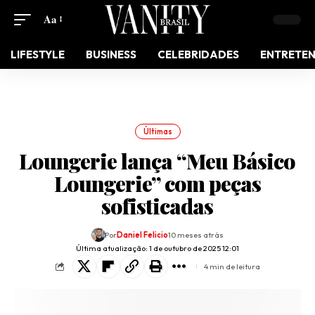
Aa
LIFESTYLE
BUSINESS
CELEBRIDADES
ENTRETE
Últimas
Loungerie lança “Meu Básico
Loungerie” com peças
sofisticadas
Por
Daniel Felicio
10 meses atrás
Última atualização: 1 de outubro de 2025 12:01
4 min de leitura