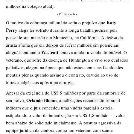
milhões na cotação atual).
- Publicidade -
Katy
​O motivo da cobrança milionária seria o prejuízo que
Perry
alega ter sofrido durante a longa batalha judicial pela
posse de sua mansão em Montecito, na Califórnia. A defesa da
artista afirma que ela deixou de lucrar milhões em potenciais
Westcott
aluguéis enquanto
tentava anular a venda do imóvel. O
veterano, que sofre da doença de Huntington e vive sob cuidados
paliativos, alegou na época que não estava em suas faculdades
mentais plenas quando assinou o contrato, devido ao uso de
fortes analgésicos após uma cirurgia.
​Apesar da exigência de US$ 5 milhões por parte da cantora e de
Orlando Bloom
seu noivo,
, atualizações recentes do tribunal
indicam que o juiz concedeu uma vitória parcial à estrela,
estipulando o valor da indenização em US$ 1,8 milhão — valor
bem abaixo do solicitado inicialmente. A postura agressiva da
equipe jurídica da cantora contra um veterano com saúde