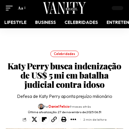
Aa
LIFESTYLE
BUSINESS
CELEBRIDADES
ENTRETE
Celebridades
​Katy Perry busca indenização
de US$ 5 mi em batalha
judicial contra idoso
Defesa de Katy Perry aponta prejuízo milionário
Por
Daniel Felicio
9 meses atrás
Última atualização: 27 de novembro de 2025 06:31
2 min de leitura