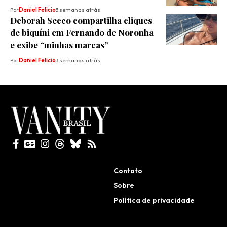
Por
Daniel Felicio
3 semanas atrás
Deborah Secco compartilha cliques
de biquíni em Fernando de Noronha
e exibe “minhas marcas”
Por
Daniel Felicio
3 semanas atrás
Todos direitos reservados
Contato
Sobre
Política de privacidade