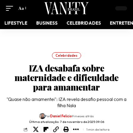
Aa
LIFESTYLE
BUSINESS
CELEBRIDADES
ENTRETE
Celebridades
IZA desabafa sobre
maternidade e dificuldade
para amamentar
"Quase não amamentei": IZA revela desafio pessoal com a
filha Nala
Por
Daniel Felicio
9 meses atrás
Última atualização: 7 de novembro de 2025 09:06
1 min de leitura