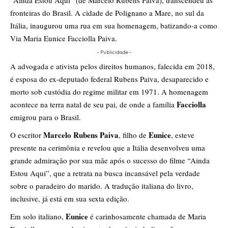
“Ainda Estou Aqui” (de Marcelo Rubens Paiva), transcendeu as
fronteiras do Brasil. A cidade de Polignano a Mare, no sul da
Itália, inaugurou uma rua em sua homenagem, batizando-a como
Via Maria Eunice Facciolla Paiva.
- Publicidade -
A advogada e ativista pelos direitos humanos, falecida em 2018,
é esposa do ex-deputado federal Rubens Paiva, desaparecido e
morto sob custódia do regime militar em 1971. A homenagem
Facciolla
acontece na terra natal de seu pai, de onde a família
emigrou para o Brasil.
Marcelo Rubens Paiva
Eunice
O escritor
, filho de
, esteve
presente na cerimônia e revelou que a Itália desenvolveu uma
grande admiração por sua mãe após o sucesso do filme “Ainda
Estou Aqui”, que a retrata na busca incansável pela verdade
sobre o paradeiro do marido. A tradução italiana do livro,
inclusive, já está em sua sexta edição.
Eunice
Em solo italiano,
é carinhosamente chamada de Maria