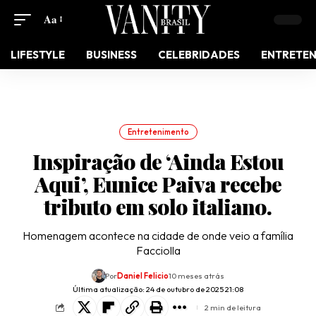
Aa
LIFESTYLE
BUSINESS
CELEBRIDADES
ENTRETE
Entretenimento
Inspiração de ‘Ainda Estou
Aqui’, Eunice Paiva recebe
tributo em solo italiano.
Homenagem acontece na cidade de onde veio a família
Facciolla
Por
Daniel Felicio
10 meses atrás
Última atualização: 24 de outubro de 2025 21:08
2 min de leitura