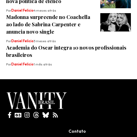
nova política de elenco
Por
Daniel Felicio
4 meses atrás
Madonna surpreende no Coachella
ao lado de Sabrina Carpenter e
anuncia novo single
Por
Daniel Felicio
3 meses atrás
Academia do Oscar integra 10 novos profissionais
brasileiros
Por
Daniel Felicio
1 mês atrás
Todos direitos reservados
Contato