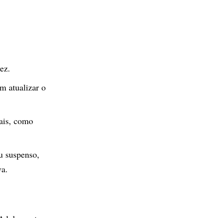
ez.
m atualizar o
rais, como
u suspenso,
va.