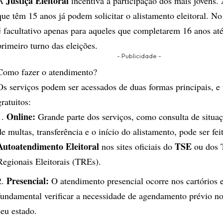
Justiça Eleitoral
​A
incentiva a participação dos mais jovens.
que têm 15 anos já podem solicitar o alistamento eleitoral. No
é facultativo apenas para aqueles que completarem 16 anos até
primeiro turno das eleições.
- Publicidade -
​Como fazer o atendimento?
​Os serviços podem ser acessados de duas formas principais, e
gratuitos:
Online:
Grande parte dos serviços, como consulta de situa
de multas, transferência e o início do alistamento, pode ser fei
Autoatendimento Eleitoral
TSE
nos sites oficiais do
ou dos T
Regionais Eleitorais (TREs).
Presencial:
O atendimento presencial ocorre nos cartórios e
fundamental verificar a necessidade de agendamento prévio n
seu estado.