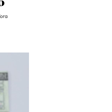
6
fora