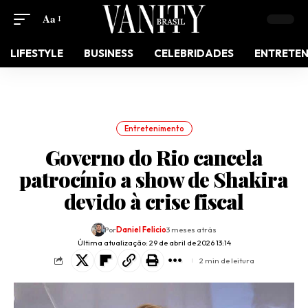
Aa
LIFESTYLE
BUSINESS
CELEBRIDADES
ENTRETE
Entretenimento
Governo do Rio cancela
patrocínio a show de Shakira
devido à crise fiscal
Por
Daniel Felicio
3 meses atrás
Última atualização: 29 de abril de 2026 13:14
2 min de leitura