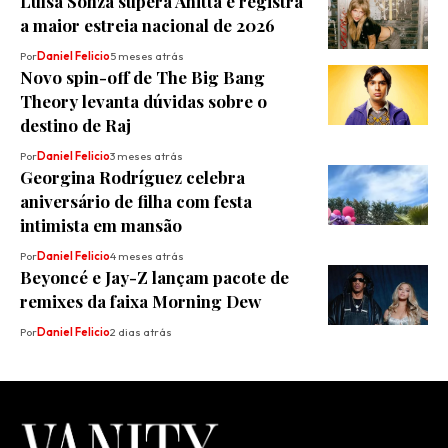
Luísa Sonza supera Anitta e registra
a maior estreia nacional de 2026
Por
Daniel Felicio
5 meses atrás
Novo spin-off de The Big Bang
Theory levanta dúvidas sobre o
destino de Raj
Por
Daniel Felicio
3 meses atrás
Georgina Rodríguez celebra
aniversário de filha com festa
intimista em mansão
Por
Daniel Felicio
4 meses atrás
Beyoncé e Jay-Z lançam pacote de
remixes da faixa Morning Dew
Por
Daniel Felicio
2 dias atrás