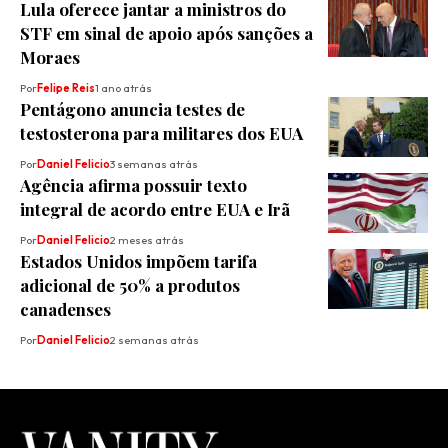
Lula oferece jantar a ministros do
STF em sinal de apoio após sanções a
Moraes
Por
Felipe Reis
1 ano atrás
Pentágono anuncia testes de
testosterona para militares dos EUA
Por
Daniel Felicio
3 semanas atrás
Agência afirma possuir texto
integral de acordo entre EUA e Irã
Por
Daniel Felicio
2 meses atrás
Estados Unidos impõem tarifa
adicional de 50% a produtos
canadenses
Por
Daniel Felicio
2 semanas atrás