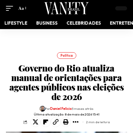
Aa
LIFESTYLE
BUSINESS
CELEBRIDADES
ENTRETE
Política
Governo do Rio atualiza
manual de orientações para
agentes públicos nas eleições
de 2026
Por
Daniel Felicio
3 meses atrás
Última atualização: 8 de maio de 2026 15:41
2 min de leitura