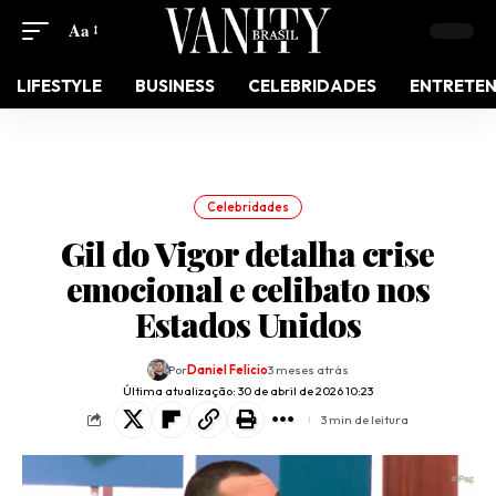
Aa
LIFESTYLE
BUSINESS
CELEBRIDADES
ENTRETE
Celebridades
Gil do Vigor detalha crise
emocional e celibato nos
Estados Unidos
Por
Daniel Felicio
3 meses atrás
Última atualização: 30 de abril de 2026 10:23
3 min de leitura