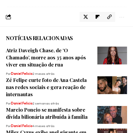
NOTÍCIAS RELACIONADAS
Atriz Daveigh Chase, de ‘O
Chamado’, morre aos 35 anos após
viver em situação de rua
Por
Daniel Felicio
2 meses atrás
Zé Felipe curte foto de Ana Castela
nas redes sociais e gera reação de
internautas
Por
Daniel Felicio
2 semanas atrás
Marcio Poncio se manifesta sobre
dívida bilionária atribuída à família
Por
Daniel Felicio
4 meses atrás
Miley Cyrus exibe anel gigante em