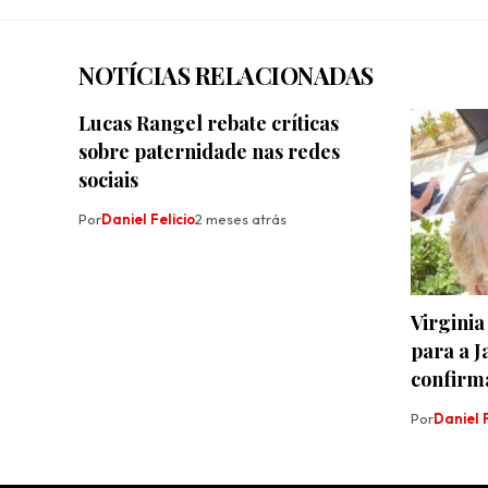
NOTÍCIAS RELACIONADAS
Lucas Rangel rebate críticas
sobre paternidade nas redes
sociais
Por
Daniel Felicio
2 meses atrás
Virginia
para a 
confirm
Por
Daniel F