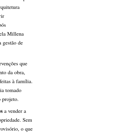
quitetura
ir
pós
ela Millena
a gestão de
ervenções que
nto da obra,
eitas à família.
via tomado
 projeto.
os
a vender a
ropriedade. Sem
rovisório, o que