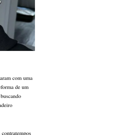
ssaram com uma
reforma de um
, buscando
adeiro
e contratempos