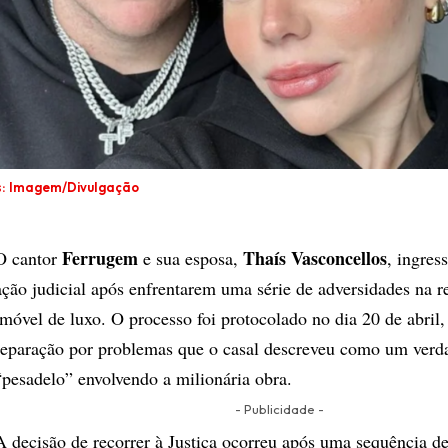
s: Imagem/Divulgação
Ferrugem
Thaís Vasconcellos
O cantor
e sua esposa,
, ingre
ação judicial após enfrentarem uma série de adversidades na 
imóvel de luxo. O processo foi protocolado no dia 20 de abril
reparação por problemas que o casal descreveu como um verd
“pesadelo” envolvendo a milionária obra.
- Publicidade -
A decisão de recorrer à Justiça ocorreu após uma sequência d