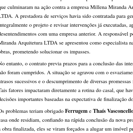
que culminaram na ação contra a empresa Millena Miranda Ar
LTDA. A prestadora de serviços havia sido contratada para ger
integralmente o projeto e revisar intervenções já executadas, a
desentendimentos com uma empresa anterior. A responsável p
Miranda Arquitetura LTDA se apresentou como especialista n
obras, prometendo solucionar os impasses.
No entanto, o contrato previa prazos para a conclusão das int
não foram cumpridos. A situação se agravou com o esvaziame
atrasos sucessivos e o descumprimento de diversas promessas f
Tais fatores impactaram diretamente a rotina do casal, que ha
decisões importantes baseadas na expectativa de finalização do
Ferrugem
Thaís Vasconcell
Os problemas teriam obrigado
e
casa onde residiam, confiando na rápida conclusão da nova p
a obra finalizada, eles se viram forçados a alugar um imóvel p