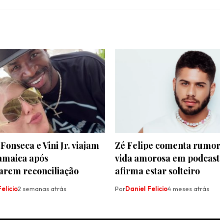
 Fonseca e Vini Jr. viajam
Zé Felipe comenta rumor
Jamaica após
vida amorosa em podcast
arem reconciliação
afirma estar solteiro
elicio
2 semanas atrás
Por
Daniel Felicio
4 meses atrás