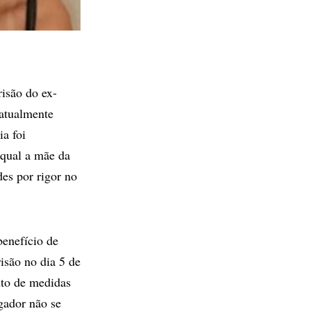
isão do ex-
 atualmente
ia foi
 qual a mãe da
des por rigor no
benefício de
são no dia 5 de
nto de medidas
gador não se