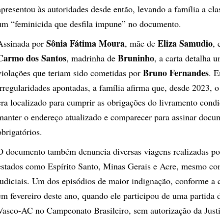
apresentou às autoridades desde então, levando a família a cla
um “feminicida que desfila impune” no documento.
Sônia Fátima Moura
Eliza Samudio
Assinada por
, mãe de
,
Carmo dos Santos
Bruninho
, madrinha de
, a carta detalha 
Bruno Fernandes
violações que teriam sido cometidas por
. E
irregularidades apontadas, a família afirma que, desde 2023, o
era localizado para cumprir as obrigações do livramento cond
manter o endereço atualizado e comparecer para assinar docu
obrigatórios.
O documento também denuncia diversas viagens realizadas p
estados como Espírito Santo, Minas Gerais e Acre, mesmo com
judiciais. Um dos episódios de maior indignação, conforme a c
em fevereiro deste ano, quando ele participou de uma partida 
Vasco-AC no Campeonato Brasileiro, sem autorização da Justi