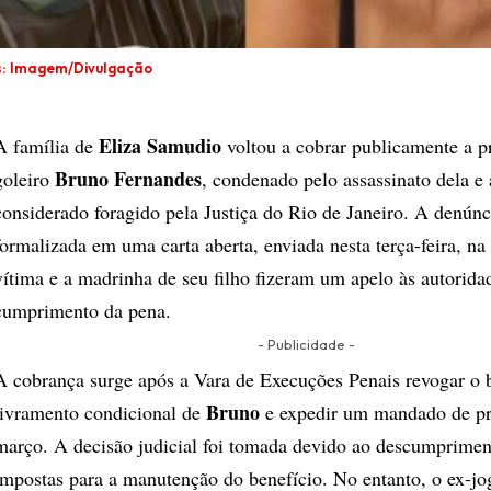
s: Imagem/Divulgação
Eliza Samudio
A família de
voltou a cobrar publicamente a pr
Bruno Fernandes
goleiro
, condenado pelo assassinato dela e
considerado foragido pela Justiça do Rio de Janeiro. A denúnc
formalizada em uma carta aberta, enviada nesta terça-feira, na
vítima e a madrinha de seu filho fizeram um apelo às autorida
cumprimento da pena.
- Publicidade -
A cobrança surge após a Vara de Execuções Penais revogar o 
Bruno
livramento condicional de
e expedir um mandado de pri
março. A decisão judicial foi tomada devido ao descumprime
impostas para a manutenção do benefício. No entanto, o ex-jo