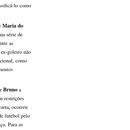
ssificá-lo como
Maria do
 e
uma série de
ntre as
 ex-goleiro não
icional, como
mentos
Bruno
or
a
 restrições
arta, ocorreu
de futebol pelo
ça. Para as