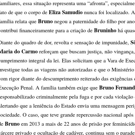
familiares, essa situação representa uma “afronta”, especialme
Eliza Samudio
fato de que o corpo de
nunca foi localizado. A
Bruno
família relata que
negou a paternidade do filho por ano
Bruninho
contribui financeiramente para a criação de
há quase
S
Diante do quadro de dor, revolta e sensação de impunidade,
Maria do Carmo
reforçam que buscam justiça, não vingança
cumprimento integral da lei. Elas solicitam que a Vara de Ex
investigue todas as viagens não autorizadas e que o Ministério
com rigor diante do descumprimento reiterado das exigências 
Bruno Fernand
Execução Penal. A família também exige que
responsabilizado criminalmente pela fuga e por cada violação
alertando que a leniência do Estado envia uma mensagem peri
sociedade. O caso, que teve grande repercussão nacional após
Bruno
de
em 2013 a mais de 22 anos de prisão por feminicídio
cárcere privado e ocultação de cadáver, continua sem o parade