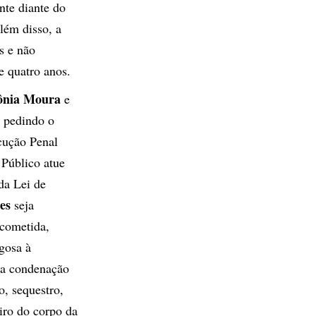
nte diante do
lém disso, a
s e não
 quatro anos.
ônia Moura
e
, pedindo o
ecução Penal
 Público atue
da Lei de
es
seja
 cometida,
gosa à
 a condenação
, sequestro,
iro do corpo da