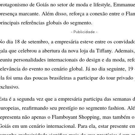
protagonismo de Goiás no setor de moda e lifestyle, Emmanue
presença marcante. Além disso, reforça a conexão entre o Fla
principais referências globais do segmento.
- Publicidade -
No dia 18 de setembro, a empresária esteve entre os convidado
gala que celebrou a abertura da nova loja da Tiffany. Ademais
reuniu personalidades internacionais do design e da moda, ref
relevância do evento no cenário global. Já no dia seguinte, 19
ela foi uma das poucas brasileiras a participar do tour privado
exclusivo.
Esta é a segunda vez que a empresária participa das semanas
europeias, reafirmando seu prestígio no segmento fashion. Al
representa não apenas o Flamboyant Shopping, mas também o
Goiás em um cenário internacional. Para ela, estar presente e
tamanha exclusividade significa mais do que prestígio: é um ex