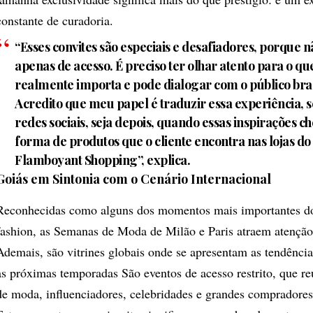
constante de curadoria.
“Esses convites são especiais e desafiadores, porque nã
apenas de acesso. É preciso ter olhar atento para o qu
realmente importa e pode dialogar com o público bras
Acredito que meu papel é traduzir essa experiência, s
redes sociais, seja depois, quando essas inspirações
forma de produtos que o cliente encontra nas lojas do
Flamboyant Shopping”, explica.
Goiás em Sintonia com o Cenário Internacional
Reconhecidas como alguns dos momentos mais importantes do
fashion, as Semanas de Moda de Milão e Paris atraem atenção
Ademais, são vitrines globais onde se apresentam as tendênci
as próximas temporadas São eventos de acesso restrito, que r
de moda, influenciadores, celebridades e grandes compradores 