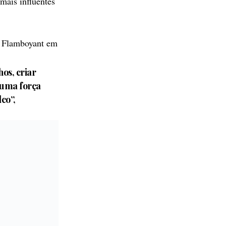
mais influentes
 Flamboyant em
os, criar
 uma força
co”,