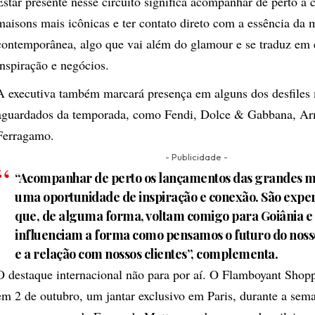
Estar presente nesse circuito significa acompanhar de perto a 
maisons mais icônicas e ter contato direto com a essência da
contemporânea, algo que vai além do glamour e se traduz em e
inspiração e negócios.
A executiva também marcará presença em alguns dos desfiles
aguardados da temporada, como Fendi, Dolce & Gabbana, Ar
Ferragamo.
- Publicidade -
“Acompanhar de perto os lançamentos das grandes m
uma oportunidade de inspiração e conexão. São exper
que, de alguma forma, voltam comigo para Goiânia e
influenciam a forma como pensamos o futuro do noss
e a relação com nossos clientes”, complementa.
O destaque internacional não para por aí. O Flamboyant Shop
em 2 de outubro, um jantar exclusivo em Paris, durante a se