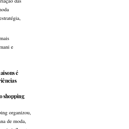
criação das
 moda
stratégia,
 mais
mani e
aisons é
iências
o shopping
ping organizou,
mana de moda,