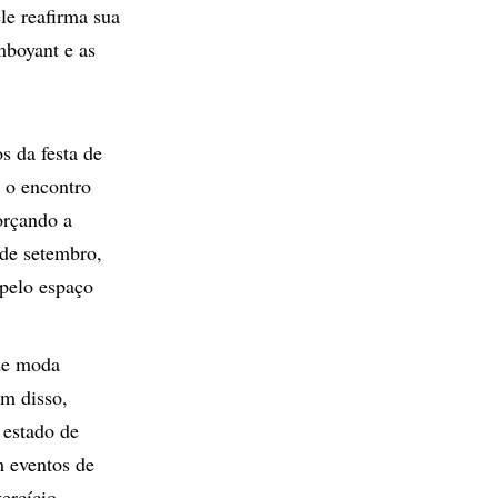
le reafirma sua
mboyant e as
s da festa de
, o encontro
orçando a
 de setembro,
 pelo espaço
 de moda
ém disso,
 estado de
m eventos de
ercício