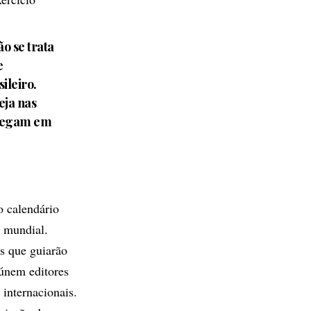
o se trata
e
ileiro.
eja nas
 chegam em
 calendário
 mundial.
as que guiarão
eúnem editores
internacionais.