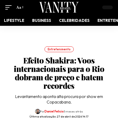
Aa
LIFESTYLE
BUSINESS
CELEBRIDADES
ENTRETE
Entretenimento
Efeito Shakira: Voos
internacionais para o Rio
dobram de preço e batem
recordes
Levantamento aponta alta procura por show em
Copacabana.
Por
Daniel Felicio
3 meses atrás
Última atualização: 27 de abril de 2026 14:17