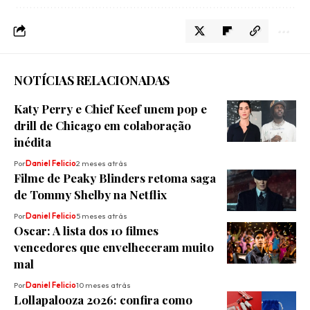
NOTÍCIAS RELACIONADAS
Katy Perry e Chief Keef unem pop e
drill de Chicago em colaboração
inédita
Por
Daniel Felicio
2 meses atrás
Filme de Peaky Blinders retoma saga
de Tommy Shelby na Netflix
Por
Daniel Felicio
5 meses atrás
Oscar: A lista dos 10 filmes
vencedores que envelheceram muito
mal
Por
Daniel Felicio
10 meses atrás
Lollapalooza 2026: confira como