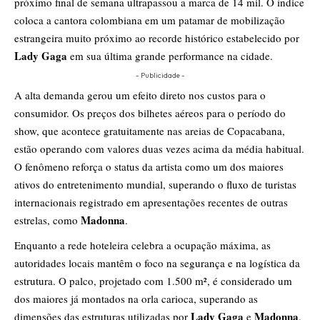
próximo final de semana ultrapassou a marca de 14 mil. O índice
coloca a cantora colombiana em um patamar de mobilização
estrangeira muito próximo ao recorde histórico estabelecido por
Lady Gaga
em sua última grande performance na cidade.
- Publicidade -
A alta demanda gerou um efeito direto nos custos para o
consumidor. Os preços dos bilhetes aéreos para o período do
show, que acontece gratuitamente nas areias de Copacabana,
estão operando com valores duas vezes acima da média habitual.
O fenômeno reforça o status da artista como um dos maiores
ativos do entretenimento mundial, superando o fluxo de turistas
internacionais registrado em apresentações recentes de outras
Madonna
estrelas, como
.
Enquanto a rede hoteleira celebra a ocupação máxima, as
autoridades locais mantêm o foco na segurança e na logística da
estrutura. O palco, projetado com 1.500 m², é considerado um
dos maiores já montados na orla carioca, superando as
Lady Gaga
Madonna
dimensões das estruturas utilizadas por
e
.