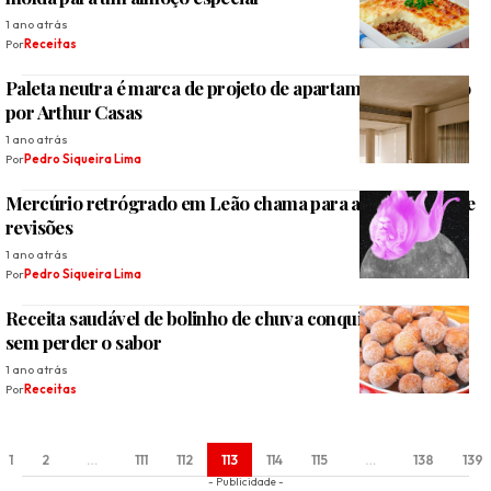
1 ano atrás
Por
Receitas
Paleta neutra é marca de projeto de apartamento assinado
por Arthur Casas
1 ano atrás
Por
Pedro Siqueira Lima
Mercúrio retrógrado em Leão chama para a temporada de
revisões
1 ano atrás
Por
Pedro Siqueira Lima
Receita saudável de bolinho de chuva conquista o paladar
sem perder o sabor
1 ano atrás
Por
Receitas
1
2
…
111
112
113
114
115
…
138
139
- Publicidade -