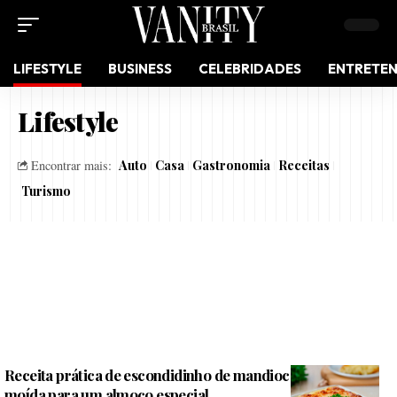
LIFESTYLE
BUSINESS
CELEBRIDADES
ENTRETE
Lifestyle
Auto
Casa
Gastronomia
Receitas
Encontrar mais:
Turismo
Receita prática de escondidinho de mandioca com carne
moída para um almoço especial