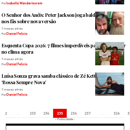
Por
Isabella Wandermurem
O Senhor dos Anéis: Peter Jackson joga balde de água fria
nos fãs sobre nova versão
7 meses atrás
Por
Daniel Felicio
Esquenta Copa 2026: 7 filmes imperdíveis para você entrar
no clima agora
7 meses atrás
Por
Daniel Felicio
Luísa Sonza grava samba clássico de Zé Ketti no álbum
‘Bossa Sempre Nova’
7 meses atrás
Por
Daniel Felicio
2
…
233
234
235
236
237
…
326
3
- Publicidade -