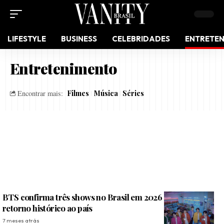
LIFESTYLE
BUSINESS
CELEBRIDADES
ENTRETE
Entretenimento
Filmes
Música
Séries
Encontrar mais:
BTS confirma três shows no Brasil em 2026 e marca
retorno histórico ao país
7 meses atrás