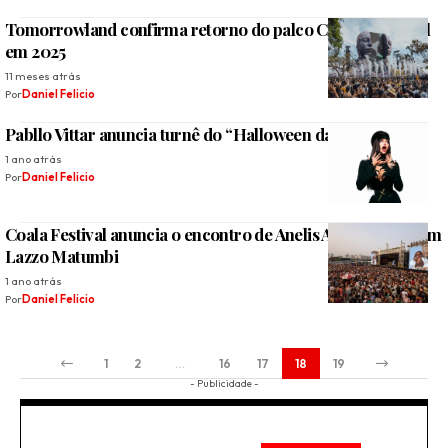
Tomorrowland confirma retorno do palco CORE ao Brasil
em 2025
11 meses atrás
Por
Daniel Felicio
Pabllo Vittar anuncia turnê do “Halloween da Pabllo”
1 ano atrás
Por
Daniel Felicio
Coala Festival anuncia o encontro de Anelis Assumpção com
Lazzo Matumbi
1 ano atrás
Por
Daniel Felicio
1
2
…
16
17
18
19
- Publicidade -