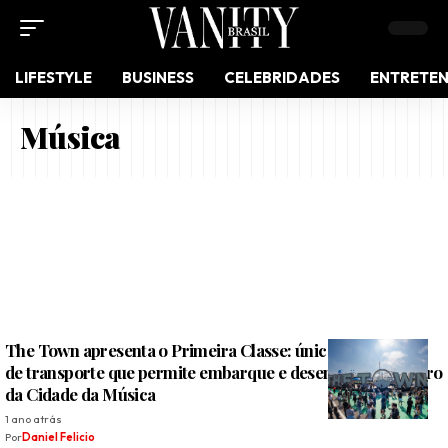
LIFESTYLE
BUSINESS
CELEBRIDADES
ENTRETE
Música
The Town apresenta o Primeira Classe: única modalidade
de transporte que permite embarque e desembarque dentro
da Cidade da Música
1 ano atrás
Por
Daniel Felicio