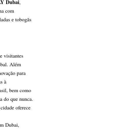
LY
Dubai
,
ina com
aladas e tobogãs
e visitantes
obal. Além
inovação para
as à
rasil, bem como
ma do que nunca.
 cidade oferece
 em Dubai,