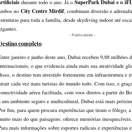
artificiais
SuperPark Dubai
e o
iF
durante todo o ano. Já o
City Centre Mirdif
ambos no
, combinam diversão e adrenal
estruturas para toda a família, desde skydiving indoor até esc
gigantes.
- Publicidade -
Destino completo
Entre janeiro e junho deste ano, Dubai recebeu 9,88 milhões d
internacionais, o que evidencia ainda mais sua atratividade gl
disso, o destino tem investido fortemente em infraestrutura e 
atrair cada vez mais turistas do mundo todo. Com isso, e graç
conectividade aérea facilitada, com voos diretos a partir do B
a um ambiente seguro e multicultural, Dubai está mais próxi
Por fim, para quem procura experiências que tiram o fôlego, a
muito mais do que paisagens: oferece memórias inesquecíveis.
Para mais informações sobre esportes radicais e experiências