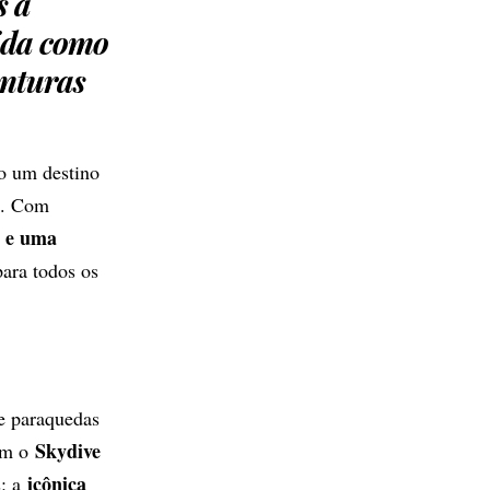
s a
ida como
enturas
o um destino
do. Com
s e uma
para todos os
de paraquedas
Skydive
om o
icônica
s: a