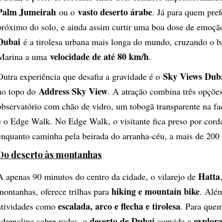
Palm Jumeirah
vasto deserto árabe
ou o
. Já para quem pref
próximo do solo, e ainda assim curtir uma boa dose de emoçã
Dubai
é a tirolesa urbana mais longa do mundo, cruzando o b
velocidade de até 80 km/h
Marina a uma
.
Sky Views Dub
Outra experiência que desafia a gravidade é o
Address Sky View
no topo do
. A atração combina três opções
observatório com chão de vidro, um tobogã transparente na fa
e o Edge Walk. No Edge Walk, o visitante fica preso por cord
enquanto caminha pela beirada do arranha-céu, a mais de 200
Do deserto às montanhas
Hatta
A apenas 90 minutos do centro da cidade, o vilarejo de
hiking e mountain bike
montanhas, oferece trilhas para
. Além
escalada, arco e flecha e tirolesa
atividades como
. Para quem
deserto de Dubai
explor
adrenalina sobre rodas, o
convida a