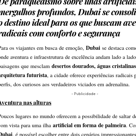
De paraquedismo sobre ilhas artificiai
mergulhos profundos, Dubai se consol
o destino ideal para os que buscam av
radicais com conforto e segurança
Dubai
Para os viajantes em busca de emoção,
se destaca com
onde aventura e infraestrutura de excelência andam lado a la
desertos dourados, águas cristalina
paisagens que mesclam
arquitetura futurista
, a cidade oferece experiências radicais 
perfis, dos curiosos aos verdadeiros viciados em adrenalina.
- Publicidade -
Aventura nas alturas
Poucos lugares no mundo oferecem a possibilidade de saltar 
artificial em forma de palmeira
com vista para uma ilha
. C
Dubai
, é possível escolher entre dois cenários impressionante