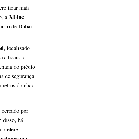
ere ficar mais
XLine
o, a
airro de Dubai
ai
, localizado
 radicais: o
chada do prédio
as de segurança
 metros do chão.
, cercado por
 disso, há
 prefere
ar dunas em