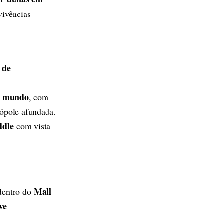
vivências
 de
o mundo
, com
ópole afundada.
ddle
com vista
Mall
 dentro do
ve