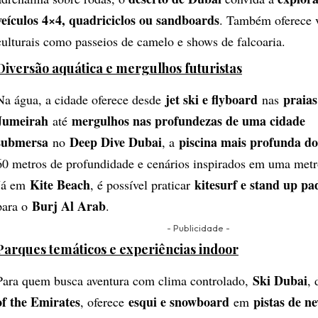
veículos 4×4, quadriciclos ou sandboards
. Também oferece 
culturais como passeios de camelo e shows de falcoaria.
Diversão aquática e mergulhos futuristas
jet ski e flyboard
praias
Na água, a cidade oferece desde
nas
Jumeirah
mergulhos nas profundezas de uma cidade
até
submersa
Deep Dive Dubai
piscina mais profunda d
no
, a
60 metros de profundidade e cenários inspirados em uma metr
Kite Beach
kitesurf e stand up pa
Já em
, é possível praticar
Burj Al Arab
para o
.
- Publicidade -
Parques temáticos e experiências indoor
Ski Dubai
Para quem busca aventura com clima controlado,
,
of the Emirates
esqui e snowboard
pistas de ne
, oferece
em