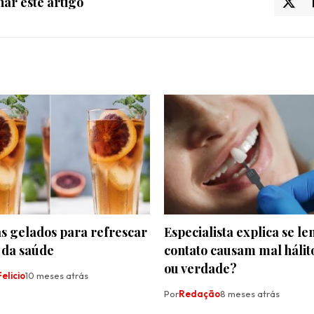
ar este artigo
s gelados para refrescar
Especialista explica se le
 da saúde
contato causam mal hálit
ou verdade?
elicio
10 meses atrás
Por
Redação
8 meses atrás