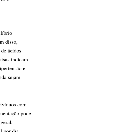
líbrio
ém disso,
 de ácidos
uisas indicam
ipertensão e
inda sejam
ndivíduos com
ermentação pode
geral,
 por dia,