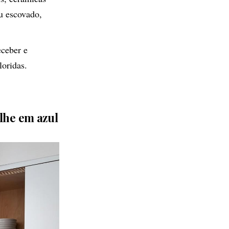
u escovado,
eceber e
loridas.
lhe em azul