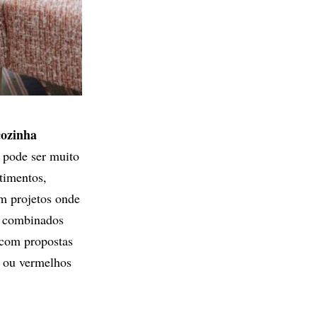
cozinha
e pode ser muito
timentos,
m projetos onde
s combinados
 com propostas
s ou vermelhos