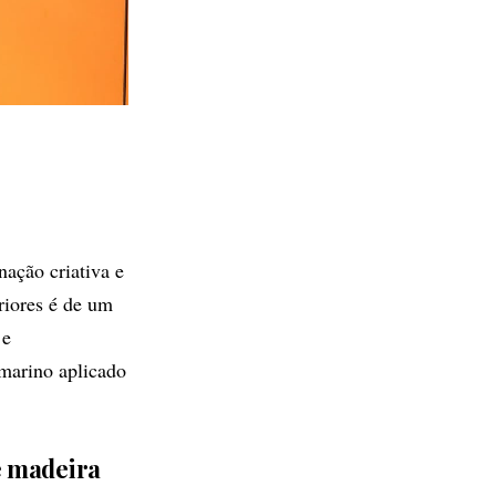
ação criativa e
riores é de um
 e
marino aplicado
e madeira