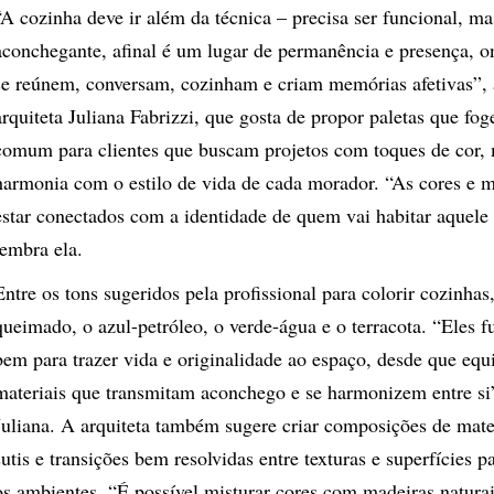
“A cozinha deve ir além da técnica – precisa ser funcional, 
aconchegante, afinal é um lugar de permanência e presença, o
se reúnem, conversam, cozinham e criam memórias afetivas”, 
arquiteta
Juliana Fabrizzi
, que gosta de propor paletas que fog
comum para clientes que buscam projetos com toques de cor
harmonia com o estilo de vida de cada morador. “As cores e 
estar conectados com a identidade de quem vai habitar aquele
lembra ela.
Entre os tons sugeridos pela profissional para colorir cozinhas,
queimado, o azul-petróleo, o verde-água e o terracota. “Eles
bem para trazer vida e originalidade ao espaço, desde que equ
materiais que transmitam aconchego e se harmonizem entre si
Juliana. A arquiteta também sugere criar composições de mater
sutis e transições bem resolvidas entre texturas e superfícies 
os ambientes. “É possível misturar cores com madeiras natura