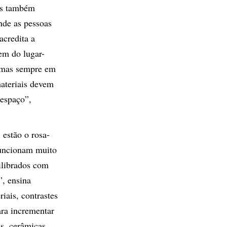
mas também
nde as pessoas
acredita a
em do lugar-
, mas sempre em
materiais devem
 espaço”,
 estão o rosa-
 funcionam muito
ilibrados com
”, ensina
iais, contrastes
para incrementar
is, cerâmicas