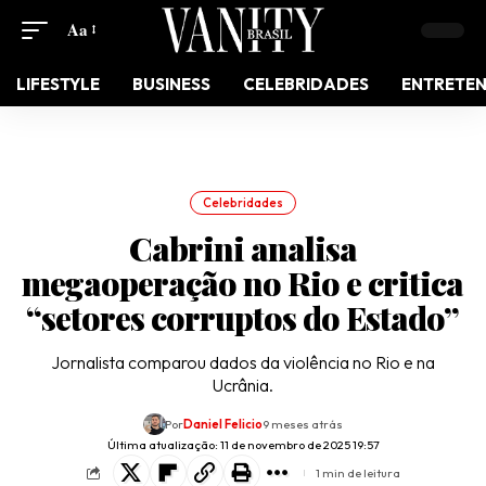
Aa
LIFESTYLE
BUSINESS
CELEBRIDADES
ENTRETE
Celebridades
Cabrini analisa
megaoperação no Rio e critica
“setores corruptos do Estado”
Jornalista comparou dados da violência no Rio e na
Ucrânia.
Por
Daniel Felicio
9 meses atrás
Última atualização: 11 de novembro de 2025 19:57
1 min de leitura