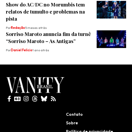
Show do AC/DC no Morumbis tem
relatos de tumulto e problemas na
pista
Por
Redação
5 meses atrás
Sorriso Maroto anuncia fim da turnê
“Sorriso Maroto – As Antigas”
Por
Daniel Felicio
1 ano atrás
Todos direitos reservados
Contato
Sobre
Política de privacidade