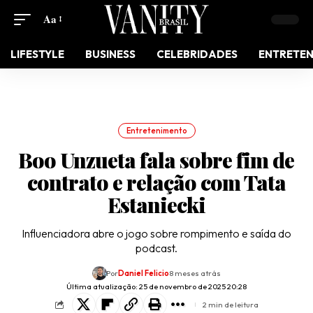
Aa
LIFESTYLE
BUSINESS
CELEBRIDADES
ENTRETE
Entretenimento
Boo Unzueta fala sobre fim de
contrato e relação com Tata
Estaniecki
Influenciadora abre o jogo sobre rompimento e saída do
podcast.
Por
Daniel Felicio
8 meses atrás
Última atualização: 25 de novembro de 2025 20:28
2 min de leitura