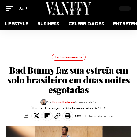
Aa
LIFESTYLE
BUSINESS
CELEBRIDADES
ENTRETE
Entretenimento
Bad Bunny faz sua estreia em
solo brasileiro em duas noites
esgotadas
Por
Daniel Felicio
6 meses atrás
Última atualização: 20 de fevereiro de 2026 11:33
4 min de leitura