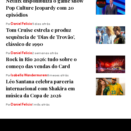
Netflix disponibiliza o game show
Pop Culture Jeopardy com 20
episódios
Por
Daniel Felicio
5 dias atrás
Tom Cruise estrela e produz
sequência de ‘Dias de Trovão’,
clássico de 1990
Por
Daniel Felicio
2 semanas atrás
Rock in Rio 2026: tudo sobre o
começo das vendas do Card
Por
Isabella Wandermurem
8 meses atrás
Léo Santana celebra parceria
internacional com Shakira em
música da Copa de 2026
Por
Daniel Felicio
1 mês atrás