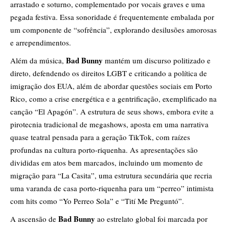
arrastado e soturno, complementado por vocais graves e uma
pegada festiva. Essa sonoridade é frequentemente embalada por
um componente de “sofrência”, explorando desilusões amorosas
e arrependimentos.
Bad Bunny
Além da música,
mantém um discurso politizado e
direto, defendendo os direitos LGBT e criticando a política de
imigração dos EUA, além de abordar questões sociais em Porto
Rico, como a crise energética e a gentrificação, exemplificado na
canção “El Apagón”. A estrutura de seus shows, embora evite a
pirotecnia tradicional de megashows, aposta em uma narrativa
quase teatral pensada para a geração TikTok, com raízes
profundas na cultura porto-riquenha. As apresentações são
divididas em atos bem marcados, incluindo um momento de
migração para “La Casita”, uma estrutura secundária que recria
uma varanda de casa porto-riquenha para um “perreo” intimista
com hits como “Yo Perreo Sola” e “Tití Me Preguntó”.
Bad Bunny
A ascensão de
ao estrelato global foi marcada por