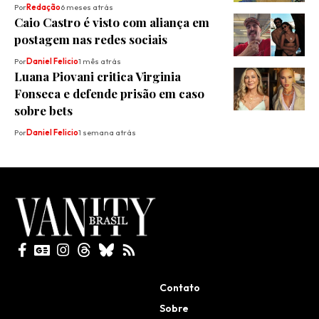
Por
Redação
6 meses atrás
Caio Castro é visto com aliança em
postagem nas redes sociais
Por
Daniel Felicio
1 mês atrás
Luana Piovani critica Virginia
Fonseca e defende prisão em caso
sobre bets
Por
Daniel Felicio
1 semana atrás
Todos direitos reservados
Contato
Sobre