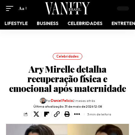
Aa
LIFESTYLE
BUSINESS
CELEBRIDADES
ENTRETE
Celebridades
Ary Mirelle detalha
recuperação física e
emocional após maternidade
Por
Daniel Felicio
2 meses atrás
Última atualização: 31 de maio de 2026 12:08
3 min de leitura