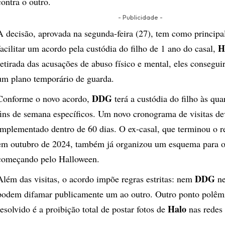
contra o outro.
- Publicidade -
A decisão, aprovada na segunda-feira (27), tem como principal
H
facilitar um acordo pela custódia do filho de 1 ano do casal,
retirada das acusações de abuso físico e mental, eles consegu
um plano temporário de guarda.
DDG
Conforme o novo acordo,
terá a custódia do filho às qua
fins de semana específicos. Um novo cronograma de visitas de
implementado dentro de 60 dias. O ex-casal, que terminou o 
em outubro de 2024, também já organizou um esquema para os
começando pelo Halloween.
DDG
Além das visitas, o acordo impõe regras estritas: nem
n
podem difamar publicamente um ao outro. Outro ponto polêmi
Halo
resolvido é a proibição total de postar fotos de
nas redes 