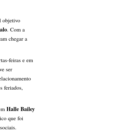
 objetivo
alo
. Com a
iram chegar a
rtas-feiras e em
ve ser
relacionamento
 feriados,
Halle Bailey
em
co que foi
sociais.