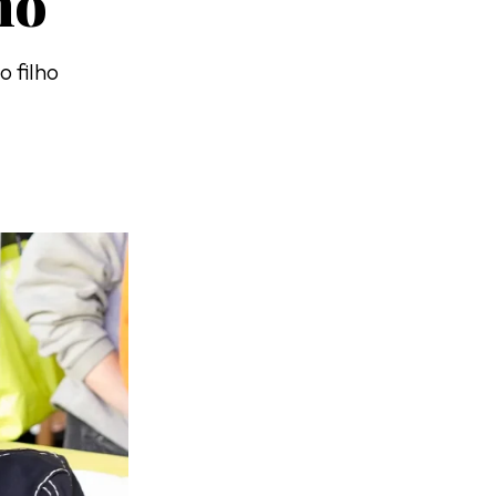
ho
o filho