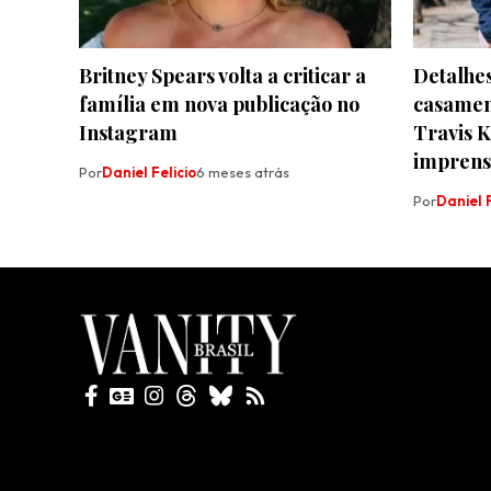
Britney Spears volta a criticar a
Detalhe
família em nova publicação no
casament
Instagram
Travis K
imprens
Por
Daniel Felicio
6 meses atrás
Por
Daniel F
Todos direitos reservados