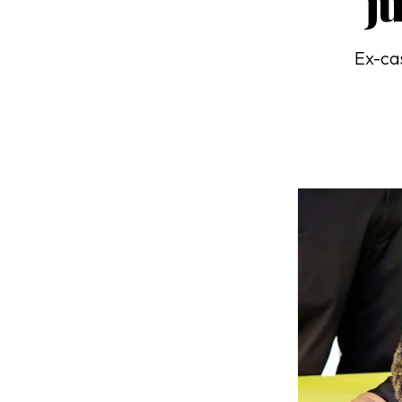
j
Ex-cas