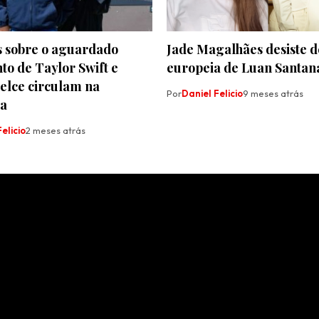
s sobre o aguardado
Jade Magalhães desiste d
o de Taylor Swift e
europeia de Luan Santan
elce circulam na
Por
Daniel Felicio
9 meses atrás
a
elicio
2 meses atrás