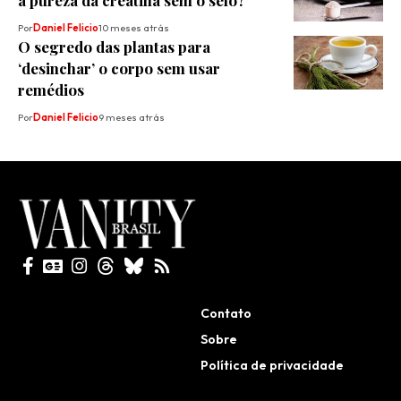
a pureza da creatina sem o selo?
Por
Daniel Felicio
10 meses atrás
O segredo das plantas para
‘desinchar’ o corpo sem usar
remédios
Por
Daniel Felicio
9 meses atrás
Todos direitos reservados
Contato
Sobre
Política de privacidade