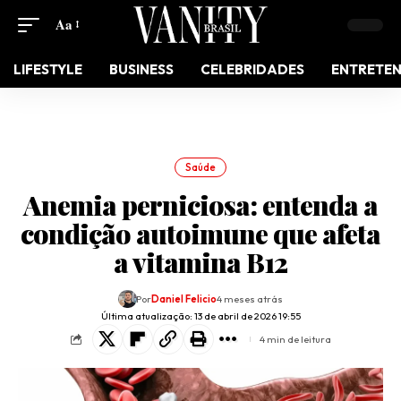
Aa
LIFESTYLE
BUSINESS
CELEBRIDADES
ENTRETE
Saúde
Anemia perniciosa: entenda a
condição autoimune que afeta
a vitamina B12
Por
Daniel Felicio
4 meses atrás
Última atualização: 13 de abril de 2026 19:55
4 min de leitura