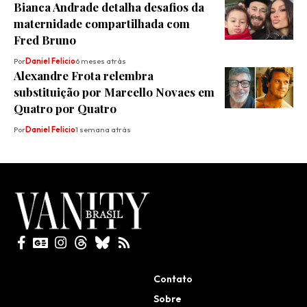
Bianca Andrade detalha desafios da
maternidade compartilhada com
Fred Bruno
Por
Daniel Felicio
6 meses atrás
Alexandre Frota relembra
substituição por Marcello Novaes em
Quatro por Quatro
Por
Daniel Felicio
1 semana atrás
Todos direitos reservados
Contato
Sobre