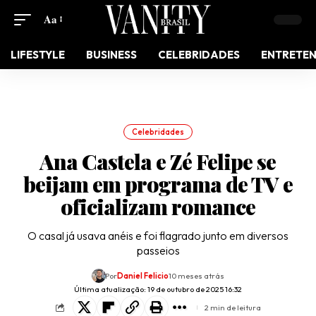
Aa
LIFESTYLE
BUSINESS
CELEBRIDADES
ENTRETE
Celebridades
Ana Castela e Zé Felipe se
beijam em programa de TV e
oficializam romance
O casal já usava anéis e foi flagrado junto em diversos
passeios
Por
Daniel Felicio
10 meses atrás
Última atualização: 19 de outubro de 2025 16:32
2 min de leitura