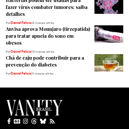
Bactérias podem ser usadas para
fazer vírus combater tumores; saiba
detalhes
Por
Daniel Felicio
12 meses atrás
Anvisa aprova Mounjaro (tirzepatida)
para tratar apneia do sono em
obesos
Por
Daniel Felicio
10 meses atrás
Chá de caju pode contribuir para a
prevenção do diabetes
Por
Daniel Felicio
11 meses atrás