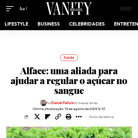
Aa
LIFESTYLE
BUSINESS
CELEBRIDADES
ENTRETE
Saúde
Alface: uma aliada para
ajudar a regular o açúcar no
sangue
Por
Daniel Felicio
12 meses atrás
Última atualização: 15 de agosto de 2025 12:57
3 min de leitura