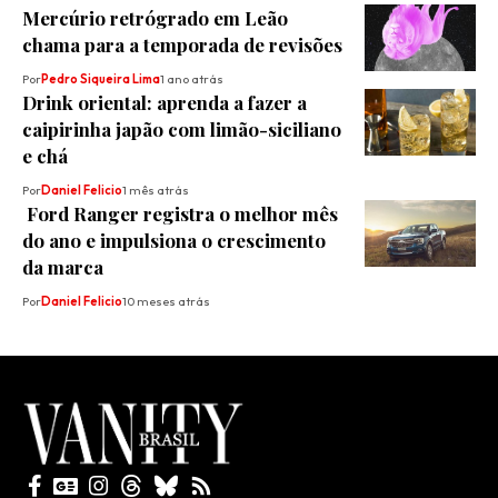
Mercúrio retrógrado em Leão
chama para a temporada de revisões
Por
Pedro Siqueira Lima
1 ano atrás
Drink oriental: aprenda a fazer a
caipirinha japão com limão-siciliano
e chá
Por
Daniel Felicio
1 mês atrás
Ford Ranger registra o melhor mês
do ano e impulsiona o crescimento
da marca
Por
Daniel Felicio
10 meses atrás