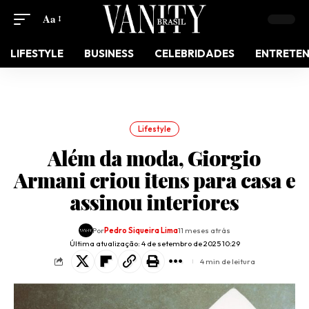
Aa
LIFESTYLE
BUSINESS
CELEBRIDADES
ENTRETE
Lifestyle
Além da moda, Giorgio
Armani criou itens para casa e
assinou interiores
Por
Pedro Siqueira Lima
11 meses atrás
Última atualização: 4 de setembro de 2025 10:29
4 min de leitura