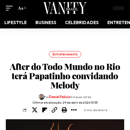
Aa
LIFESTYLE
BUSINESS
CELEBRIDADES
ENTRETE
Entretenimento
After do Todo Mundo no Rio
terá Papatinho convidando
Melody
Por
Daniel Felicio
3 meses atrás
Última atualização: 29 de abril de 2026 13:53
2 min de leitura