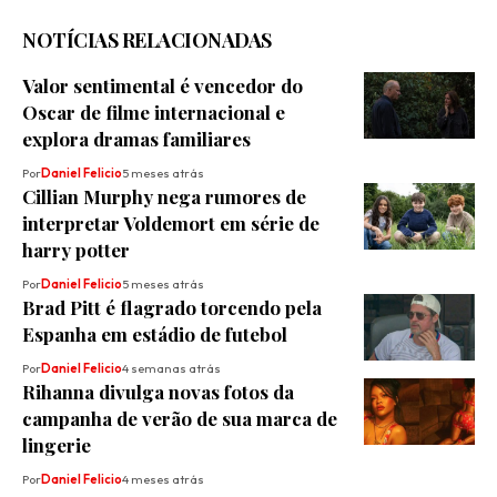
NOTÍCIAS RELACIONADAS
Valor sentimental é vencedor do
Oscar de filme internacional e
explora dramas familiares
Por
Daniel Felicio
5 meses atrás
Cillian Murphy nega rumores de
interpretar Voldemort em série de
harry potter
Por
Daniel Felicio
5 meses atrás
Brad Pitt é flagrado torcendo pela
Espanha em estádio de futebol
Por
Daniel Felicio
4 semanas atrás
Rihanna divulga novas fotos da
campanha de verão de sua marca de
lingerie
Por
Daniel Felicio
4 meses atrás