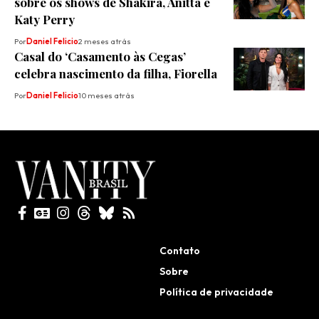
sobre os shows de Shakira, Anitta e
Katy Perry
Por
Daniel Felicio
2 meses atrás
Casal do ‘Casamento às Cegas’
celebra nascimento da filha, Fiorella
Por
Daniel Felicio
10 meses atrás
Todos direitos reservados
Contato
Sobre
Política de privacidade