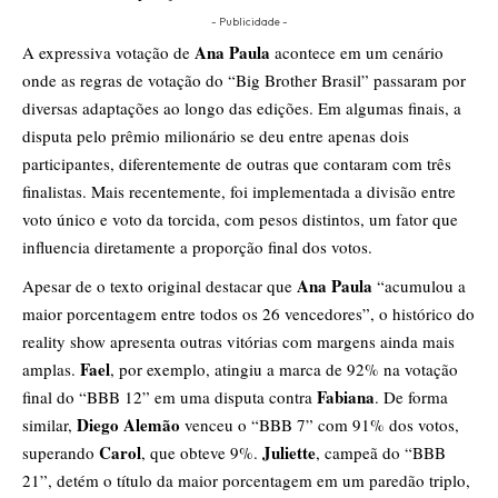
- Publicidade -
Ana Paula
A expressiva votação de
acontece em um cenário
onde as regras de votação do “Big Brother Brasil” passaram por
diversas adaptações ao longo das edições. Em algumas finais, a
disputa pelo prêmio milionário se deu entre apenas dois
participantes, diferentemente de outras que contaram com três
finalistas. Mais recentemente, foi implementada a divisão entre
voto único e voto da torcida, com pesos distintos, um fator que
influencia diretamente a proporção final dos votos.
Ana Paula
Apesar de o texto original destacar que
“acumulou a
maior porcentagem entre todos os 26 vencedores”, o histórico do
reality show apresenta outras vitórias com margens ainda mais
Fael
amplas.
, por exemplo, atingiu a marca de 92% na votação
Fabiana
final do “BBB 12” em uma disputa contra
. De forma
Diego Alemão
similar,
venceu o “BBB 7” com 91% dos votos,
Carol
Juliette
superando
, que obteve 9%.
, campeã do “BBB
21”, detém o título da maior porcentagem em um paredão triplo,