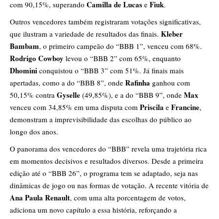
Camilla de Lucas
Fiuk
com 90,15%, superando
e
.
Outros vencedores também registraram votações significativas,
Kleber
que ilustram a variedade de resultados das finais.
Bambam
, o primeiro campeão do “BBB 1”, venceu com 68%.
Rodrigo Cowboy
levou o “BBB 2” com 65%, enquanto
Dhomini
conquistou o “BBB 3” com 51%. Já finais mais
Rafinha
apertadas, como a do “BBB 8”, onde
ganhou com
Gyselle
Max
50,15% contra
(49,85%), e a do “BBB 9”, onde
Priscila
Francine
venceu com 34,85% em uma disputa com
e
,
demonstram a imprevisibilidade das escolhas do público ao
longo dos anos.
O panorama dos vencedores do “BBB” revela uma trajetória rica
em momentos decisivos e resultados diversos. Desde a primeira
edição até o “BBB 26”, o programa tem se adaptado, seja nas
dinâmicas de jogo ou nas formas de votação. A recente vitória de
Ana Paula Renault
, com uma alta porcentagem de votos,
adiciona um novo capítulo a essa história, reforçando a