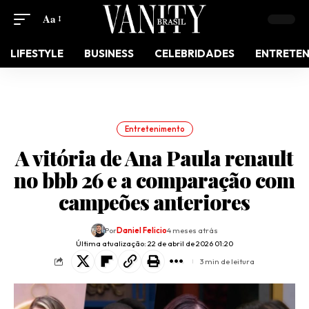
Aa
LIFESTYLE
BUSINESS
CELEBRIDADES
ENTRETE
Entretenimento
A vitória de Ana Paula renault
no bbb 26 e a comparação com
campeões anteriores
Por
Daniel Felicio
4 meses atrás
Última atualização: 22 de abril de 2026 01:20
3 min de leitura