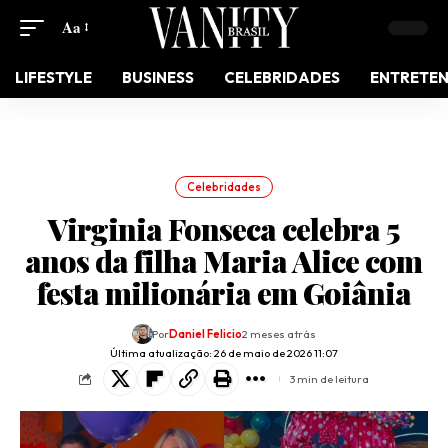
Aa
LIFESTYLE
BUSINESS
CELEBRIDADES
ENTRETE
Celebridades
Virginia Fonseca celebra 5
anos da filha Maria Alice com
festa milionária em Goiânia
Por
Daniel Felicio
2 meses atrás
Última atualização: 26 de maio de 2026 11:07
3 min de leitura