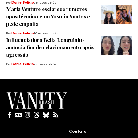
Por
Daniel Felicio
3 meses atrás
Maria Venture esclarece rumores
após término com Yasmin Santos e
pede empatia
Por
Daniel Felicio
10 meses atrás
Influenciadora Bella Longuinho
anuncia fim de relacionamento após
agressão
Por
Daniel Felicio
2 meses atrás
Todos direitos reservados
Contato