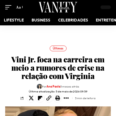
Aa
LIFESTYLE
BUSINESS
CELEBRIDADES
ENTRETE
Últimas
Vini Jr. foca na carreira em
meio a rumores de crise na
relação com Virginia
Por
Ana Paula
3 meses atrás
Última atualização: 5 de maio de 2026 09:59
3 min de leitura