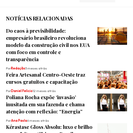
NOTÍCIAS RELACIONADAS
Do caos à previsibilidade:
empresário brasileiro revoluciona
modelo da construção civil nos EUA
com foco em controle e
transparência
Por
Redação
3 meses atrás
Feira Artesanal Centro-Oeste traz
cursos gratuitos e capacitação
Por
Daniel Felicio
12 meses atrás
Poliana Rocha expõe ‘invasão’
inusitada em sua fazenda e chama
atenção com reflexão: “Energia”
Por
Ana Paula
6 meses atrás
Kérastase Gloss Absolu: luxo e brilho