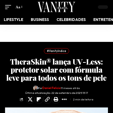
Aa
LIFESTYLE
BUSINESS
CELEBRIDADES
ENTRETE
#VanityIndica
TheraSkin® lança UV-Less:
protetor solar com fórmula
leve para todos os tons de pele
Por
Daniel Felicio
11 meses atrás
Última atualização: 22 de setembro de 2025 13:17
2 min de leitura