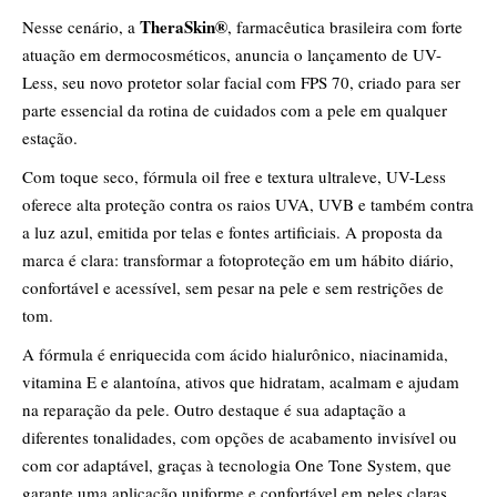
TheraSkin®
Nesse cenário, a
, farmacêutica brasileira com forte
atuação em dermocosméticos, anuncia o lançamento de UV-
Less, seu novo protetor solar facial com FPS 70, criado para ser
parte essencial da rotina de cuidados com a pele em qualquer
estação.
Com toque seco, fórmula oil free e textura ultraleve, UV-Less
oferece alta proteção contra os raios UVA, UVB e também contra
a luz azul, emitida por telas e fontes artificiais. A proposta da
marca é clara: transformar a fotoproteção em um hábito diário,
confortável e acessível, sem pesar na pele e sem restrições de
tom.
A fórmula é enriquecida com ácido hialurônico, niacinamida,
vitamina E e alantoína, ativos que hidratam, acalmam e ajudam
na reparação da pele. Outro destaque é sua adaptação a
diferentes tonalidades, com opções de acabamento invisível ou
com cor adaptável, graças à tecnologia One Tone System, que
garante uma aplicação uniforme e confortável em peles claras,