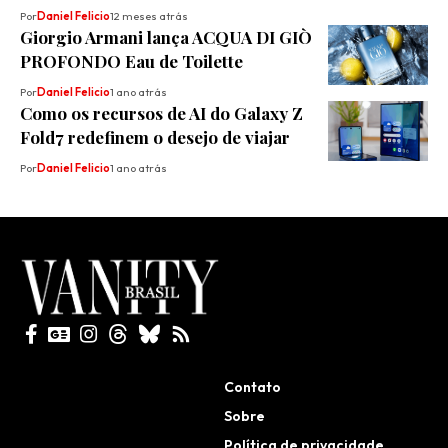
Por
Daniel Felicio
12 meses atrás
Giorgio Armani lança ACQUA DI GIÒ
PROFONDO Eau de Toilette
Por
Daniel Felicio
1 ano atrás
Como os recursos de AI do Galaxy Z
Fold7 redefinem o desejo de viajar
Por
Daniel Felicio
1 ano atrás
Todos direitos reservados
Contato
Sobre
Política de privacidade